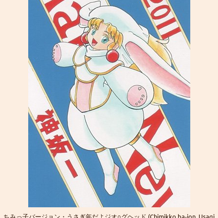
перевод
Хорошие, добрые картинки
(12)
интернеты
Blue in the shell
рецензия
Да
фанарт
Grammar nazi
(3)
Предупреждений нет
Сборник вопросов месяца с 5 по 155
Новости
(6)
Goury
: (ﾉ◕ヮ◕)ﾉ*:･ﾟ✧ ❤️
Форум Slayers.RU
(12)
You must log in to vote
Золотые купоны были отправлены старым участникам
Grabz
: Я хз че такое "OPT аутентификация",
You can check the results in archive when
Эрнст памаги! Двухфакторная что ли?
the poll is closed
((╬ಠิ﹏ಠิ))
Grabz
: А что там с камь-юнити Слеерс-
Polls archive
параллель? Последний раз когда проверял у них
даже регистрация была закрыта. Нексса-джахады
Search for:
там всякие, Мордейны, Розевиры, где все эти
((╬ಠิ﹏ಠิ))
люди были 8 лет?
Grabz
: Похоже просто до Клавдифлёра
только-только дошли обновления днс записей
для этого домена, вроде заработало.
((╬ಠิ﹏ಠิ))
Grabz
: А потсчему сайт не открывается когда
ちみっ子バージョン・うさぎ年だよジオ○グヘッド (Chimikko ba-jon. Usagi