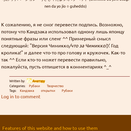
включен Cloudflare WARP?
nen da yo jio ○ guheddo)
Find
((╬ಠิ﹏ಠิ))
Goury
:
К сожалению, я не смог перевести подпись. Возможно,
потому что Кандзака использовал одному лишь японцу
https://slayers.zip/bb/feedback/view/957bbe10-
понятные фразы или сленг ^^ Примерный смысл
d41d-4e59-846f-1848412e14f2
следующий: "Версия Чимикко
/что за Чимикко?/
. Год
Latest message board posts:
кролика!" и далее что-то про голову и кружочек. Как-то
Нам нужно больше голосований
так ^^ Если кто-то может перевести правильно,
Goury
: Предлагайте ваши предложения
пожалуйста, пусть отпишется в комментариях ^_^
Как добывать золото
Written by:
Аматэру
Goury
: У меня нет такой уверенности.
Categories:
Рубаки
Творчество
Tags:
Кандзака
открытки
Рубаки
На фоне того что там творится, не факт что я
Log in to comment
смогу продлить регистрацию домена.
Так что, скорее всего, останется только
слеерсзипа.
Как добывать золото
Grabz
:
А слеерсра рано или поздно закончится, к
Features of this website and how to use them