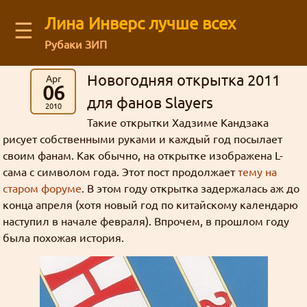
Лина Инверс лучше всех
☰
Рубаки ЗИП
Latest blog comments:
Recent visitors
Новогодняя открытка 2011
Apr
Аниме
(12)
Архив старого форума
You are not logged in
06
Message board
Можешь ли ты общаться с нами через
картинки
Рубаки
(55)
Mega Brand Kikaku от 15.03.2026 (Вопросы месяца №174)
Guests: 58
буквы
для фанов Slayers
Зелгадис
рисунки
фанфик
манга
Log in
or
regirster
an account
2010
Кселлос
Джима
: На последний вопрос старичок
японский фанарт
Магия
(17)
Revolution
Мартина
Дискорд?
административное
Members: 0
Такие открытки Хадзиме Кандзака
Лина Инверс
Культура
(5)
Кандзака на удивление прямо ответил 😺
жизнь
Feedback form
форум
рисует собственными руками и каждый год посылает
торжественно
География
(5)
интервью
ня
Ввиду некоторых политических
своим фанам. Как обычно, на открытке изображена L-
грустно
Mega Brand Kikaku от 03.11.2025 (Вопросы месяца №170)
Творчество
(71)
Рубаки
сама с символом года. Этот пост продолжает
тему на
Goury
: (ﾉ◕ヮ◕)ﾉ*:･ﾟ✧ ❤️
действий, Дискорд может быть
About our authors
Фанфики
(63)
ненависть
старом форуме
. В этом году открытка задержалась аж до
блог
Переводы
(26)
недоступен в некоторых регионах. Мы
конца апреля (хотя новый год по китайскому календарю
ответы
сайт
Mega Brand Kikaku от 04.10.2025 (Вопросы месяца №169)
Сайт
(31)
история
хотим быть уверены в том что все
L-сама
боги
Store
наступил в начале февраля). Впрочем, в прошлом году
Grabz
: Как раз недавно вспоминал на
матчасть
Флуд
(3)
желающие смогут зайти в чат.
была похожая история.
анимефоруме про Аматэру, гы.
спам
линуксы
Жанр стёб
Всякие всякости
(30)
Кандзака
статья
Ня, кавай
(3)
гостевая
Внезапно!
мазоку
Нет
Рецензии
(5)
Гаури
Луна Инверс
Nous_Magus : Это хорошие новости. Надеюсь,
кризис
опрос
открытки
мироздание
новости
Хорошие, добрые буквы
(38)
кавай
политота
Aliza
что развитие будет продолжаться.