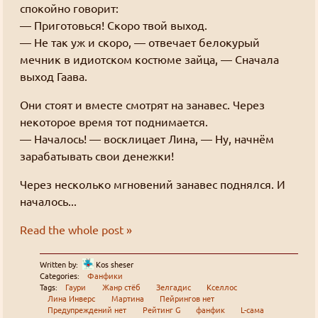
спокойно говорит:
— Приготовься! Скоро твой выход.
— Не так уж и скоро, — отвечает белокурый
мечник в идиотском костюме зайца, — Сначала
выход Гаава.
Они стоят и вместе смотрят на занавес. Через
некоторое время тот поднимается.
— Началось! — восклицает Лина, — Ну, начнём
зарабатывать свои денежки!
Через несколько мгновений занавес поднялся. И
началось...
Read the whole post »
Written by:
Kos sheser
Categories:
Фанфики
Tags:
Гаури
Жанр стёб
Зелгадис
Кселлос
Лина Инверс
Мартина
Пейрингов нет
Предупреждений нет
Рейтинг G
фанфик
L-сама