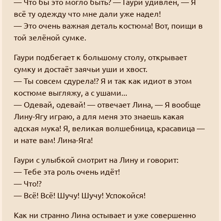
— Что бы это могло быть? — Гаури удивлён, — Я
минимальный перевод. На момент написания
это сделать — пишите в обратную связь.
всё ту одежду что мне дали уже надел!
этого поста минимум равен шести.
Или ждите пока я соберусь.
— Это очень важная деталь костюма! Вот, поищи в
Я соберусь, но других дел в последнее время
той зелёной сумке.
Tl; dr: подтверждайте адрес почты и
навалилось очень много.
выпрашивайте золото на форуме или в блоге.
Гаури подбегает к большому столу, открывает
Или просто пишите чего-нибудь полезное.
А ещё можно вставлять картинки вот так:
сумку и достаёт заячьи уши и хвост.
— Ты совсем сдурела!? Я и так как идиот в этом
костюме выгляжу, а с ушами...
— Одевай, одевай! — отвечает Лина, — Я вообще
Лину-Ягу играю, а для меня это знаешь какая
адская мука! Я, великая волшебница, красавица —
и нате вам! Лина-Яга!
Гаури с улыбкой смотрит на Лину и говорит:
— Тебе эта роль очень идёт!
— Что!?
— Всё! Всё! Шучу! Шучу! Успокойся!
Как ни странно Лина остывает и уже совершенно