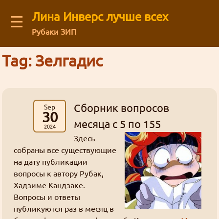
Лина Инверс лучше всех
☰
Рубаки ЗИП
Latest blog comments:
Recent visitors
Tag: Зелгадис
Аниме
(12)
Архив старого форума
You are not logged in
Message board
Можешь ли ты общаться с нами через
картинки
Рубаки
(55)
Mega Brand Kikaku от 15.03.2026 (Вопросы месяца №174)
Guests: 75
буквы
Зелгадис
рисунки
фанфик
манга
Log in
or
regirster
an account
Кселлос
Джима
: На последний вопрос старичок
японский фанарт
Магия
(17)
Revolution
Мартина
Дискорд?
административное
Members: 0
Лина Инверс
Культура
(5)
Кандзака на удивление прямо ответил 😺
жизнь
Feedback form
форум
торжественно
География
(5)
интервью
Сборник вопросов
Sep
ня
Ввиду некоторых политических
грустно
Mega Brand Kikaku от 03.11.2025 (Вопросы месяца №170)
30
Творчество
(71)
Рубаки
месяца с 5 по 155
Goury
: (ﾉ◕ヮ◕)ﾉ*:･ﾟ✧ ❤️
действий, Дискорд может быть
About our authors
Фанфики
(63)
2024
ненависть
блог
Здесь
Переводы
(26)
недоступен в некоторых регионах. Мы
ответы
сайт
Mega Brand Kikaku от 04.10.2025 (Вопросы месяца №169)
собраны все существующие
Сайт
(31)
история
хотим быть уверены в том что все
L-сама
боги
Store
Grabz
: Как раз недавно вспоминал на
на дату публикации
матчасть
Флуд
(3)
желающие смогут зайти в чат.
анимефоруме про Аматэру, гы.
вопросы к автору Рубак,
спам
линуксы
Жанр стёб
Всякие всякости
(30)
Кандзака
статья
Хадзиме Кандзаке.
Ня, кавай
(3)
гостевая
Внезапно!
Вопросы и ответы
мазоку
Нет
Рецензии
(5)
Гаури
Луна Инверс
Nous_Magus : Это хорошие новости. Надеюсь,
кризис
опрос
открытки
публикуются раз в месяц в
мироздание
новости
Хорошие, добрые буквы
(38)
кавай
политота
Aliza
что развитие будет продолжаться.