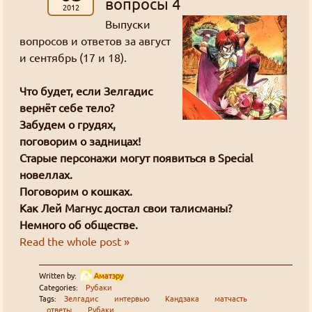
вопросы 4
сожалению.
Дискорд всё, тг всё, вк всё. Останется только
один
2012
Выпуски
слеерсра, инфа 100%.
вопросов и ответов за август
и сентябрь (17 и 18).
Как добывать золото
Джима
: "I'll put that to good use." xD
Что будет, если Зелгадис
вернёт себе тело?
Как добывать золото
Забудем о грудях,
Джима
: Кто знает, хватит ли здесь людей и
поговорим о задницах!
материалов что бы оно заработало, но
Старые персонажи могут появиться в Special
эксперимент интересный
новеллах.
Поговорим о кошках.
Картинки неудобно сделаны
Grabz
: Спасибо, поставил 2048.
Как Лей Магнус достал свои талисманы?
Немного об обществе.
Жалко тема значения "0" не раскрыта. (^_^)
Read the whole post »
Как добывать золото
Goury
: Во-первых сделал немного проще,
Written by:
Аматэру
Categories:
Рубаки
теперь для активации купонов защищать аккаунт
Tags:
Зелгадис
интервью
Кандзака
матчасть
ответы
Рубаки
вторым фактором не требуется.