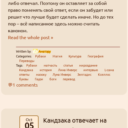
либо отвечал. Поэтому он оставляет за собой
включен Cloudflare WARP?
Find
право поменять свой ответ, если он забудет или
((╬ಠิ﹏ಠิ))
решит что лучше будет сделать иначе. Но до тех
Goury
:
пор – всё написанное здесь можно считать
каноном.
https://slayers.zip/bb/feedback/view/957bbe10-
Read the whole post »
d41d-4e59-846f-1848412e14f2
Latest message board posts:
Written by:
Аматэру
Нам нужно больше голосований
Categories:
Рубаки
Магия
Культура
География
Goury
: Предлагайте ваши предложения
Переводы
Tags:
Рубаки
матчасть
статья
мироздание
Кандзака
история
Лина Инверс
интервью
L-сама
Как добывать золото
ответы
мазоку
Луна Инверс
Зелгадис
Кселлос
буквы
Гаури
боги
перевод
Goury
: У меня нет такой уверенности.
💬1 comments
На фоне того что там творится, не факт что я
смогу продлить регистрацию домена.
Так что, скорее всего, останется только
слеерсзипа.
Как добывать золото
Кандзака отвечает на
Oct
05
Grabz
:
А слеерсра рано или поздно закончится, к