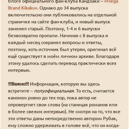
перевод
блоге официального фан-клуба Кандзаки –
«Mega
Хорошие, добрые картинки
(12)
интернеты
Blue in the shell
рецензия
Да
Brand Kikaku»
. Однако до 34 выпуска
фанарт
Grammar nazi
(3)
Предупреждений нет
Сборник вопросов месяца с 5 по 155
включительсно они публиковались на отдельной
Новости
(6)
Goury
: (ﾉ◕ヮ◕)ﾉ*:･ﾟ✧ ❤️
страничке на сайте фан-клуба, и новый выпуск
Форум Slayers.RU
(12)
You must log in to vote
заменял старый. Поэтому, 1-4 и 6 выпуски
Золотые купоны были отправлены старым участникам
безвозвратно пропали. Начиная с 8 выпуска я
Grabz
: Я хз че такое "OPT аутентификация",
You can check the results in archive when
каждый месяц сохранял вопросы и ответы,
Эрнст памаги! Двухфакторная что ли?
the poll is closed
поэтому, хоть источник был утерян, оригинал всё
ещё существует в моём личном архиве. Благодаря
((╬ಠิ﹏ಠิ))
этому удалось сделать перевод практически всех
Grabz
: А что там с камь-юнити Слеерс-
Polls archive
интервью.
параллель? Последний раз когда проверял у них
даже регистрация была закрыта. Нексса-джахады
Search for:
!!!Важно!!!
Информация, которую вы здесь
там всякие, Мордейны, Розевиры, где все эти
((╬ಠิ﹏ಠิ))
встретите –
полуофициальная
. То есть, считается
люди были 8 лет?
Grabz
: Похоже просто до Клавдифлёра
каноном ровно до тех пор, пока автор не
только-только дошли обновления днс записей
опровергнет свои слова (на станицах романов или
для этого домена, вроде заработало.
в более свежих интервью). Не смотря на то, что все
эти ответы даны непосредственно автором Рубак,
((╬ಠิ﹏ಠิ))
Grabz
: А потсчему сайт не открывается когда
ему сложно удерживать в голове всё, что он когда-