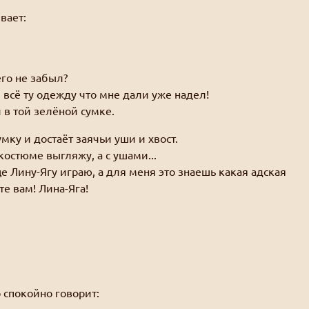
вает:
го не забыл?
 всё ту одежду что мне дали уже надел!
 в той зелёной сумке.
мку и достаёт заячьи уши и хвост.
костюме выгляжу, а с ушами...
 Лину-Ягу играю, а для меня это знаешь какая адская
е вам! Лина-Яга!
 спокойно говорит: