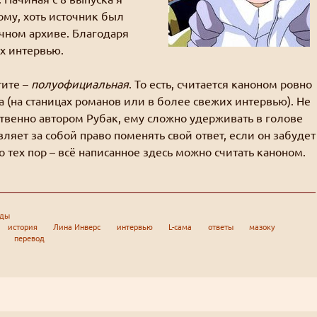
ому, хоть источник был
ичном архиве. Благодаря
ех интервью.
тите –
полуофициальная
. То есть, считается каноном ровно
ва (на станицах романов или в более свежих интервью). Не
дственно автором Рубак, ему сложно удерживать в голове
вляет за собой право поменять свой ответ, если он забудет
 тех пор – всё написанное здесь можно считать каноном.
оды
история
Лина Инверс
интервью
L-сама
ответы
мазоку
перевод