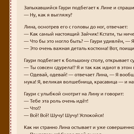
Запыхавшийся Гаури подбегает к Лине и спраши
— Ну, как я выгляжу?
Лина, осмотрев его с головы до ног, отвечает:
— Как самый настоящий Зайчик! Кстати, ты ниче
— Что бы это могло быть? — Гаури удивлён, — Я
— Это очень важная деталь костюма! Вот, поищи
Гаури подбегает к большому столу, открывает су
— Ты совсем сдурела!? Я и так как идиот в этом 
— Одевай, одевай! — отвечает Лина, — Я вообще
мука! Я, великая волшебница, красавица — и нат
Гаури с улыбкой смотрит на Лину и говорит:
— Тебе эта роль очень идёт!
— Что!?
— Всё! Всё! Шучу! Шучу! Успокойся!
Как ни странно Лина остывает и уже совершенно
— Приготовься! Скоро твой выход.