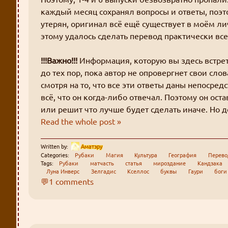
каждый месяц сохранял вопросы и ответы, поэт
утерян, оригинал всё ещё существует в моём л
этому удалось сделать перевод практически вс
!!!Важно!!!
Информация, которую вы здесь встре
до тех пор, пока автор не опровергнет свои сло
смотря на то, что все эти ответы даны непосре
всё, что он когда-либо отвечал. Поэтому он оста
или решит что лучше будет сделать иначе. Но до
Read the whole post »
Written by:
Аматэру
Categories:
Рубаки
Магия
Культура
География
Перев
Tags:
Рубаки
матчасть
статья
мироздание
Кандзака
Луна Инверс
Зелгадис
Кселлос
буквы
Гаури
боги
💬1 comments