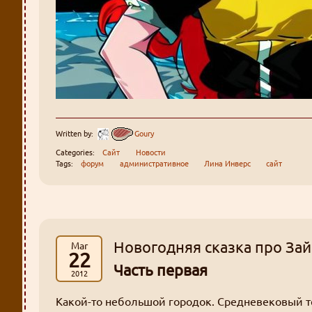
Written by:
Goury
Categories:
Сайт
Новости
Tags:
форум
административное
Лина Инверс
сайт
Новогодняя сказка про За
Mar
22
Часть первая
2012
Какой-то небольшой городок. Средневековый те