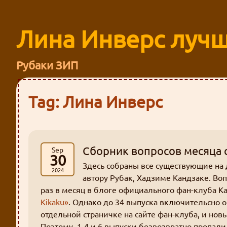
Лина Инверс лучш
Рубаки ЗИП
Tag: Лина Инверс
Сборник вопросов месяца с
Sep
30
Здесь собраны все существующие на 
2024
автору Рубак, Хадзиме Кандзаке. Во
раз в месяц в блоге официального фан-клуба К
Kikaku»
. Однако до 34 выпуска включительсно 
отдельной страничке на сайте фан-клуба, и нов
Поэтому, 1-4 и 6 выпуски безвозвратно пропали.