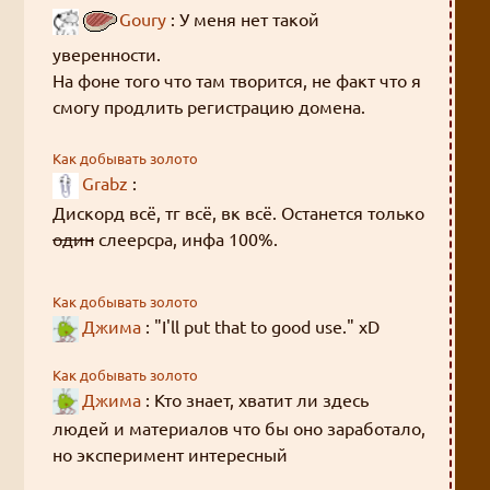
Goury
: У меня нет такой
уверенности.
На фоне того что там творится, не факт что я
смогу продлить регистрацию домена.
Так что, скорее всего, останется только
Как добывать золото
Grabz
:
слеерсзипа.
А слеерсра рано или поздно закончится, к
Дискорд всё, тг всё, вк всё. Останется только
сожалению.
один
слеерсра, инфа 100%.
Как добывать золото
Джима
: "I'll put that to good use." xD
Как добывать золото
Джима
: Кто знает, хватит ли здесь
людей и материалов что бы оно заработало,
но эксперимент интересный