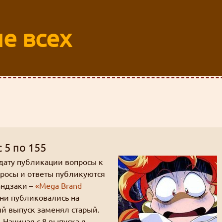
е всех
 5 по 155
дату публикации вопросы к
просы и ответы публикуются
андзаки –
«Mega Brand
они публиковались на
ый выпуск заменял старый.
 Начиная с 8 выпуска я