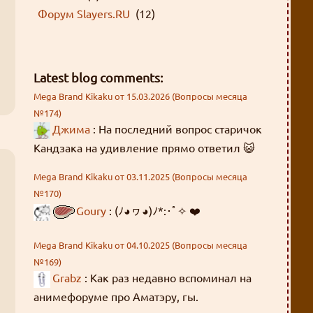
Форум Slayers.RU
(12)
Latest blog comments:
Mega Brand Kikaku от 15.03.2026 (Вопросы месяца
№174)
Джима
: На последний вопрос старичок
Кандзака на удивление прямо ответил 😺
Mega Brand Kikaku от 03.11.2025 (Вопросы месяца
№170)
Goury
: (ﾉ◕ヮ◕)ﾉ*:･ﾟ✧ ❤️
Mega Brand Kikaku от 04.10.2025 (Вопросы месяца
№169)
Grabz
: Как раз недавно вспоминал на
анимефоруме про Аматэру, гы.