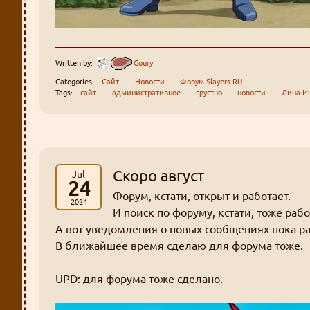
Written by:
Goury
Categories:
Сайт
Новости
Форум Slayers.RU
Tags:
сайт
административное
грустно
новости
Лина И
Скоро август
Jul
24
Форум, кстати, открыт и работает.
2024
И поиск по форуму, кстати, тоже рабо
А вот уведомления о новых сообщениях пока ра
В ближайшее время сделаю для форума тоже.
UPD: для форума тоже сделано.