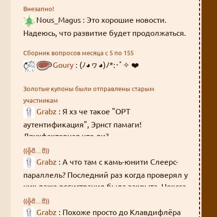
Внезапно!
Nous_Magus : Это хорошие новости.
Надеюсь, что развитие будет продолжаться.
Сборник вопросов месяца с 5 по 155
Goury
: (ﾉ◕ヮ◕)ﾉ*:･ﾟ✧ ❤️
Золотые купоны были отправлены старым
участникам
Grabz
: Я хз че такое "OPT
аутентификация", Эрнст памаги!
Двухфакторная что ли?
((╬ಠิ﹏ಠิ))
Grabz
: А что там с камь-юнити Слеерс-
параллель? Последний раз когда проверял у
них даже регистрация была закрыта. Нексса-
джахады там всякие, Мордейны, Розевиры,
((╬ಠิ﹏ಠิ))
где все эти люди были 8 лет?
Grabz
: Похоже просто до Клавдифлёра