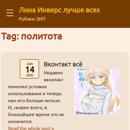
Лина Инверс лучше всех
☰
Рубаки ЗИП
Latest blog comments:
Recent visitors
Tag: политота
Аниме
(12)
Архив старого форума
You are not logged in
Message board
Можешь ли ты общаться с нами через
картинки
Рубаки
(55)
Mega Brand Kikaku от 15.03.2026 (Вопросы месяца №174)
Guests: 27
буквы
Зелгадис
рисунки
фанфик
манга
Log in
or
regirster
an account
Кселлос
Джима
: На последний вопрос старичок
японский фанарт
Магия
(17)
Revolution
Мартина
Дискорд?
административное
Members: 0
Лина Инверс
Культура
(5)
Кандзака на удивление прямо ответил 😺
жизнь
Feedback form
форум
торжественно
География
(5)
интервью
Вконтакт всё
Jan
ня
Ввиду некоторых политических
грустно
Mega Brand Kikaku от 03.11.2025 (Вопросы месяца №170)
14
Творчество
(71)
Рубаки
Недавно
Goury
: (ﾉ◕ヮ◕)ﾉ*:･ﾟ✧ ❤️
действий, Дискорд может быть
About our authors
Фанфики
(63)
2026
ненависть
вконтакт
блог
Переводы
(26)
недоступен в некоторых регионах. Мы
поменял условия
ответы
сайт
Mega Brand Kikaku от 04.10.2025 (Вопросы месяца №169)
Сайт
(31)
история
хотим быть уверены в том что все
L-сама
боги
Store
использования и теперь
Grabz
: Как раз недавно вспоминал на
матчасть
Флуд
(3)
нам его больше нельзя.
желающие смогут зайти в чат.
анимефоруме про Аматэру, гы.
спам
линуксы
Жанр стёб
Всякие всякости
(30)
И, скорее всего, в
Кандзака
статья
Ня, кавай
(3)
гостевая
ближайшее время это не
Внезапно!
мазоку
Нет
Рецензии
(5)
изменится.
Гаури
Луна Инверс
Nous_Magus : Это хорошие новости. Надеюсь,
кризис
опрос
открытки
мироздание
новости
Хорошие, добрые буквы
(38)
кавай
политота
Aliza
Read the whole post »
что развитие будет продолжаться.