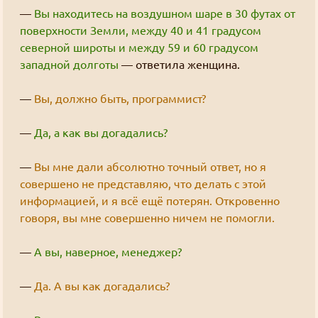
включен Cloudflare WARP?
—
Вы находитесь на воздушном шаре в 30 футах от
Find
поверхности Земли, между 40 и 41 градусом
((╬ಠิ﹏ಠิ))
северной широты и между 59 и 60 градусом
Goury
:
западной долготы
— ответила женщина.
https://slayers.zip/bb/feedback/view/957bbe10-
d41d-4e59-846f-1848412e14f2
—
Вы, должно быть, программист?
Latest message board posts:
Нам нужно больше голосований
—
Да, а как вы догадались?
Goury
: Предлагайте ваши предложения
—
Вы мне дали абсолютно точный ответ, но я
совершено не представляю, что делать с этой
Как добывать золото
информацией, и я всё ещё потерян. Откровенно
Goury
: У меня нет такой уверенности.
говоря, вы мне совершенно ничем не помогли.
На фоне того что там творится, не факт что я
смогу продлить регистрацию домена.
—
А вы, наверное, менеджер?
Так что, скорее всего, останется только
—
Да. А вы как догадались?
слеерсзипа.
Как добывать золото
Grabz
:
А слеерсра рано или поздно закончится, к