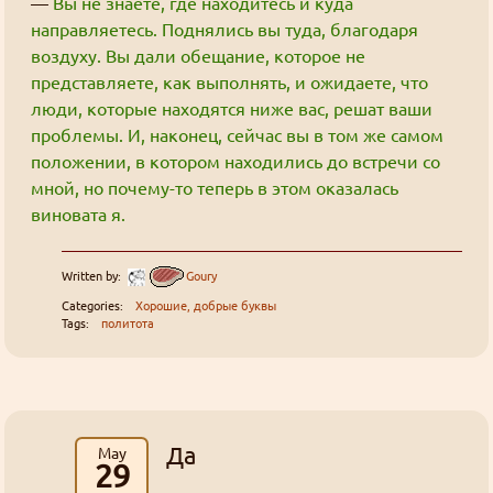
—
Вы не знаете, где находитесь и куда
сожалению.
Дискорд всё, тг всё, вк всё. Останется только
один
направляетесь. Поднялись вы туда, благодаря
слеерсра, инфа 100%.
воздуху. Вы дали обещание, которое не
представляете, как выполнять, и ожидаете, что
Как добывать золото
люди, которые находятся ниже вас, решат ваши
Джима
: "I'll put that to good use." xD
проблемы. И, наконец, сейчас вы в том же самом
положении, в котором находились до встречи со
Как добывать золото
мной, но почему-то теперь в этом оказалась
Джима
: Кто знает, хватит ли здесь людей и
виновата я.
материалов что бы оно заработало, но
эксперимент интересный
Written by:
Goury
Картинки неудобно сделаны
Categories:
Хорошие, добрые буквы
Tags:
политота
Grabz
: Спасибо, поставил 2048.
Жалко тема значения "0" не раскрыта. (^_^)
Как добывать золото
Goury
: Во-первых сделал немного проще,
Да
May
теперь для активации купонов защищать аккаунт
29
вторым фактором не требуется.