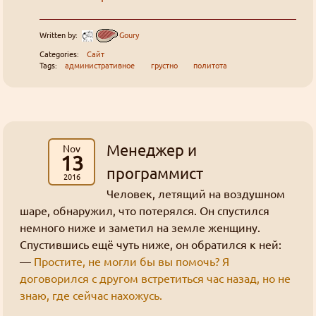
перевод
Хорошие, добрые картинки
(12)
интернеты
Blue in the shell
рецензия
Да
фанарт
Grammar nazi
(3)
Предупреждений нет
Сборник вопросов месяца с 5 по 155
Written by:
Goury
Новости
(6)
Goury
: (ﾉ◕ヮ◕)ﾉ*:･ﾟ✧ ❤️
Categories:
Сайт
Форум Slayers.RU
(12)
You must log in to vote
Tags:
административное
грустно
политота
Золотые купоны были отправлены старым участникам
Grabz
: Я хз че такое "OPT аутентификация",
You can check the results in archive when
Эрнст памаги! Двухфакторная что ли?
the poll is closed
((╬ಠิ﹏ಠิ))
Менеджер и
Nov
13
Grabz
: А что там с камь-юнити Слеерс-
Polls archive
программист
2016
параллель? Последний раз когда проверял у них
Человек, летящий на воздушном
даже регистрация была закрыта. Нексса-джахады
Search for:
шаре, обнаружил, что потерялся. Он спустился
там всякие, Мордейны, Розевиры, где все эти
((╬ಠิ﹏ಠิ))
немного ниже и заметил на земле женщину.
люди были 8 лет?
Grabz
: Похоже просто до Клавдифлёра
Спустившись ещё чуть ниже, он обратился к ней:
только-только дошли обновления днс записей
—
Простите, не могли бы вы помочь? Я
для этого домена, вроде заработало.
договорился с другом встретиться час назад, но не
((╬ಠิ﹏ಠิ))
знаю, где сейчас нахожусь.
Grabz
: А потсчему сайт не открывается когда