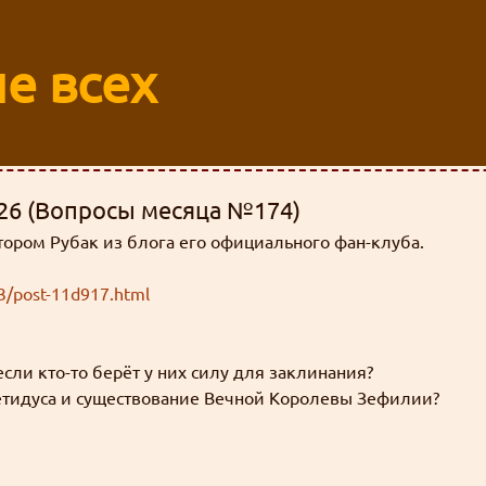
е всех
2026 (Вопросы месяца №174)
ором Рубак из блога его официального фан-клуба.
03/post-11d917.html
если кто-то берёт у них силу для заклинания?
етидуса и существование Вечной Королевы Зефилии?