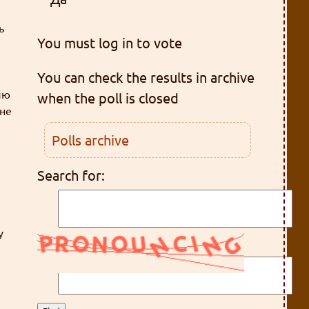
ь
You must log in to vote
You can check the results in archive
ию
when the poll is closed
мне
Polls archive
Search for:
у