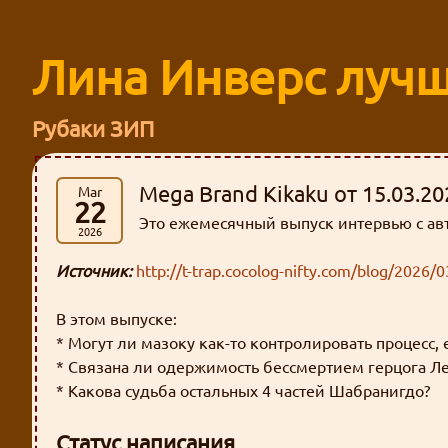
Лина Инверс лучш
Рубаки ЗИП
Mega Brand Kikaku от 15.03.
Mar
22
Это ежемесячный выпуск интервью с авт
2026
Источник:
http://t-trap.cocolog-nifty.com/blog/2026/
В этом выпуске:
* Могут ли мазоку как-то контролировать процесс, 
* Связана ли одержимость бессмертием герцога Л
* Какова судьба остальных 4 частей Шабранигдо?
Статус написания