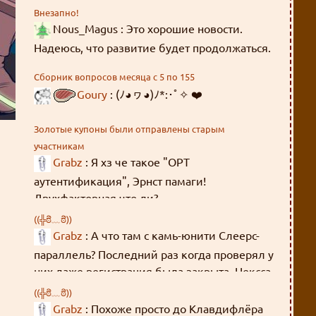
Внезапно!
Nous_Magus : Это хорошие новости.
Надеюсь, что развитие будет продолжаться.
Сборник вопросов месяца с 5 по 155
Goury
: (ﾉ◕ヮ◕)ﾉ*:･ﾟ✧ ❤️
Золотые купоны были отправлены старым
участникам
Grabz
: Я хз че такое "OPT
аутентификация", Эрнст памаги!
Двухфакторная что ли?
((╬ಠิ﹏ಠิ))
Grabz
: А что там с камь-юнити Слеерс-
параллель? Последний раз когда проверял у
них даже регистрация была закрыта. Нексса-
джахады там всякие, Мордейны, Розевиры,
((╬ಠิ﹏ಠิ))
где все эти люди были 8 лет?
Grabz
: Похоже просто до Клавдифлёра