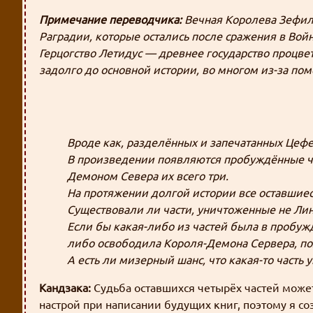
Примечание переводчика:
Вечная Королева Зефил
Раградии, которые остались после сражения в Вой
Герцогство Летидус — древнее государство процв
задолго до основной истории, во многом из-за пом
Вроде как, разделённых и запечатанных Цефе
В произведении появляются пробуждённые час
Демоном Севера их всего три.
На протяжении долгой истории все оставшиес
Существовали ли части, уничтоженные не Лин
Если бы какая-либо из частей была в пробуж
либо освободила Короля-Демона Сервера, по
А есть ли мизерный шанс, что какая-то часть
Кандзака:
Судьба оставшихся четырёх частей может 
настрой при написании будущих книг, поэтому я с