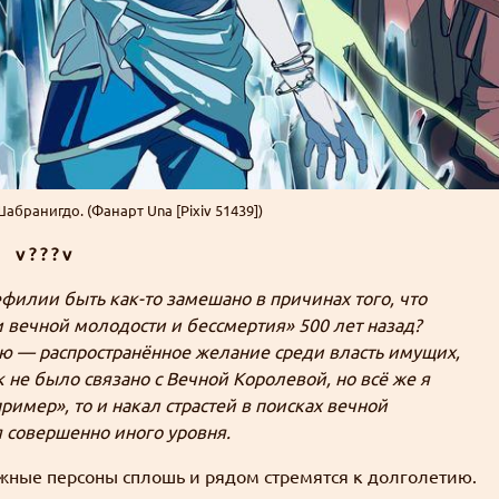
ранигдо. (Фанарт Una [Pixiv 51439])
v ? ? ? v
илии быть как-то замешано в причинах того, что
 вечной молодости и бессмертия» 500 лет назад?
ю — распространённое желание среди власть имущих,
к не было связано с Вечной Королевой, но всё же я
ример», то и накал страстей в поисках вечной
я совершенно иного уровня.
ажные персоны сплошь и рядом стремятся к долголетию.