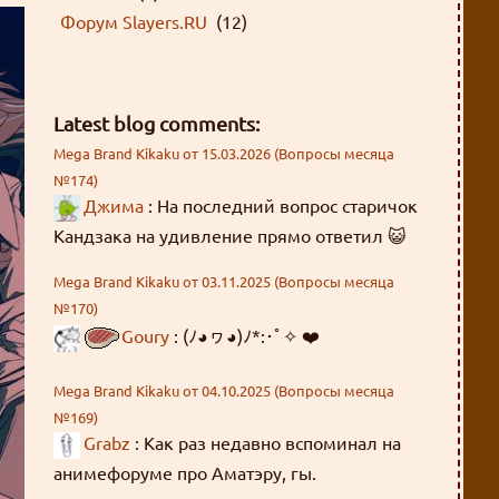
Форум Slayers.RU
(12)
Latest blog comments:
Mega Brand Kikaku от 15.03.2026 (Вопросы месяца
№174)
Джима
: На последний вопрос старичок
Кандзака на удивление прямо ответил 😺
Mega Brand Kikaku от 03.11.2025 (Вопросы месяца
№170)
Goury
: (ﾉ◕ヮ◕)ﾉ*:･ﾟ✧ ❤️
Mega Brand Kikaku от 04.10.2025 (Вопросы месяца
№169)
Grabz
: Как раз недавно вспоминал на
анимефоруме про Аматэру, гы.