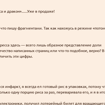
а и дракон»......Уже в продаже!
а что пишу фрагментами. Так как нахожусь в режиме «пото
ресса здесь — всего лишь образное представление доли
чество написанных страниц или что-то подобное, верно? В
личить эти цифры.
ся инфаркт, я всегда ел готовый рис в упаковках, потому ч
олько одну порцию риса за раз, переваривала его, и я в ит
е электроники, получил лотерейный билет для вращающег