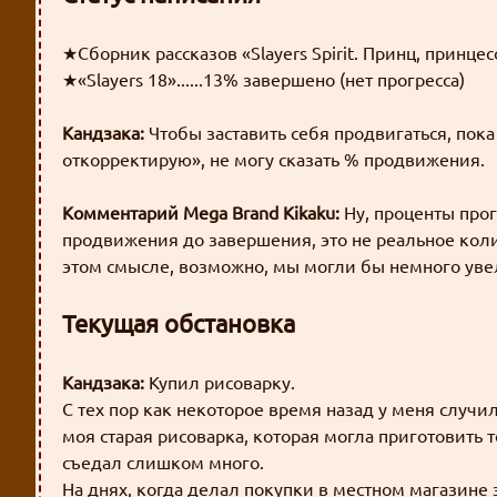
★Сборник рассказов «Slayers Spirit. Принц, принцесс
★«Slayers 18»......13% завершено (нет прогресса)
Кандзака:
Чтобы заставить себя продвигаться, пок
откорректирую», не могу сказать % продвижения.
Комментарий Mega Brand Kikaku:
Ну, проценты прог
продвижения до завершения, это не реальное коли
этом смысле, возможно, мы могли бы немного уве
Текущая обстановка
Кандзака:
Купил рисоварку.
С тех пор как некоторое время назад у меня случил
моя старая рисоварка, которая могла приготовить т
съедал слишком много.
На днях, когда делал покупки в местном магазин