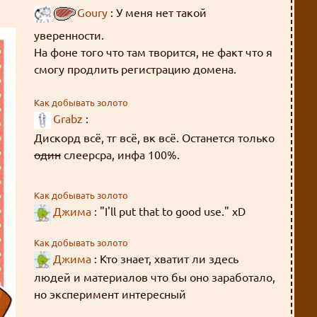
Goury
: У меня нет такой
уверенности.
На фоне того что там творится, не факт что я
смогу продлить регистрацию домена.
Так что, скорее всего, останется только
Как добывать золото
Grabz
:
слеерсзипа.
А слеерсра рано или поздно закончится, к
Дискорд всё, тг всё, вк всё. Останется только
сожалению.
один
слеерсра, инфа 100%.
Как добывать золото
Джима
: "I'll put that to good use." xD
Как добывать золото
Джима
: Кто знает, хватит ли здесь
людей и материалов что бы оно заработало,
но эксперимент интересный