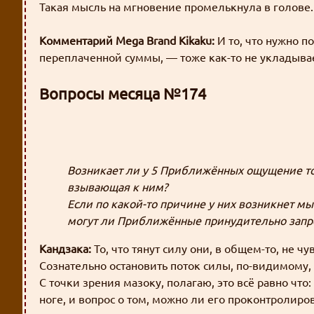
Такая мысль на мгновение промелькнула в голове.
Комментарий Mega Brand Kikaku:
И то, что нужно п
переплаченной суммы, — тоже как-то не укладывает
Вопросы месяца №174
Возникает ли у 5 Приближённых ощущение того
взывающая к ним?
Если по какой-то причине у них возникнет мыс
могут ли Приближённые принудительно запре
Кандзака:
То, что тянут силу они, в общем-то, не чу
Сознательно остановить поток силы, по-видимому, 
С точки зрения мазоку, полагаю, это всё равно чт
ноге, и вопрос о том, можно ли его проконтролиров