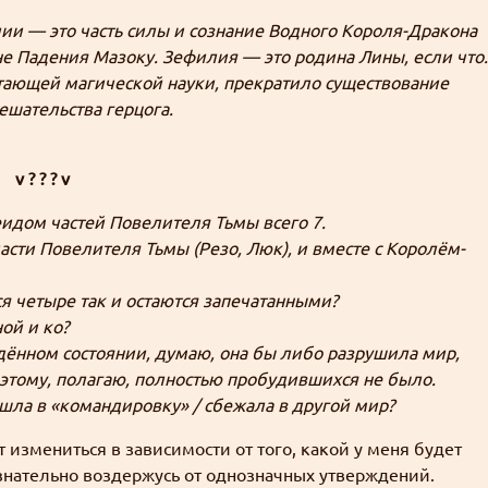
ии — это часть силы и сознание Водного Короля-Дракона
не Падения Мазоку. Зефилия — это родина Лины, если что.
етающей магической науки, прекратило существование
ешательства герцога.
v ? ? ? v
идом частей Повелителя Тьмы всего 7.
ти Повелителя Тьмы (Резо, Люк), и вместе с Королём-
я четыре так и остаются запечатанными?
ой и ко?
дённом состоянии, думаю, она бы либо разрушила мир,
этому, полагаю, полностью пробудившихся не было.
 ушла в «командировку» / сбежала в другой мир?
измениться в зависимости от того, какой у меня будет
ознательно воздержусь от однозначных утверждений.