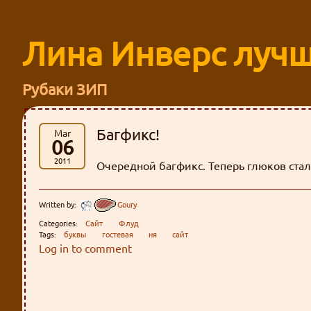
Лина Инверс лучш
Рубаки ЗИП
Багфикс!
Mar
06
2011
Очередной багфикс. Теперь глюков стал
Written by:
Goury
Categories:
Сайт
Флуд
Tags:
буквы
гостевая
ня
сайт
Log in to comment