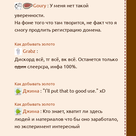
Goury
: У меня нет такой
уверенности.
На фоне того что там творится, не факт что я
смогу продлить регистрацию домена.
Так что, скорее всего, останется только
Как добывать золото
Grabz
:
слеерсзипа.
А слеерсра рано или поздно закончится, к
Дискорд всё, тг всё, вк всё. Останется только
сожалению.
один
слеерсра, инфа 100%.
Как добывать золото
Джима
: "I'll put that to good use." xD
Как добывать золото
Джима
: Кто знает, хватит ли здесь
людей и материалов что бы оно заработало,
но эксперимент интересный