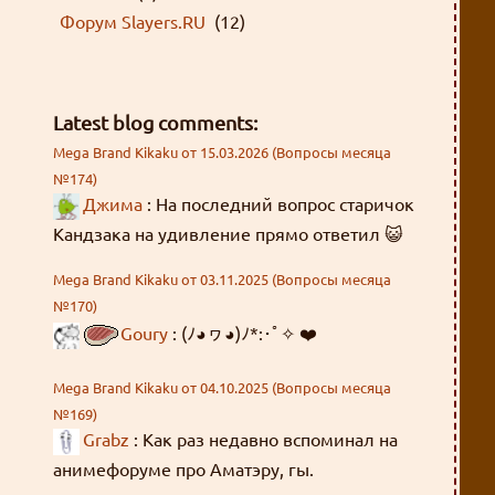
Форум Slayers.RU
(12)
Latest blog comments:
Mega Brand Kikaku от 15.03.2026 (Вопросы месяца
№174)
Джима
: На последний вопрос старичок
Кандзака на удивление прямо ответил 😺
Mega Brand Kikaku от 03.11.2025 (Вопросы месяца
№170)
Goury
: (ﾉ◕ヮ◕)ﾉ*:･ﾟ✧ ❤️
Mega Brand Kikaku от 04.10.2025 (Вопросы месяца
№169)
Grabz
: Как раз недавно вспоминал на
анимефоруме про Аматэру, гы.