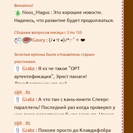
Внезапно!
Nous_Magus : Это хорошие новости.
Надеюсь, что развитие будет продолжаться.
Сборник вопросов месяца с 5 по 155
Goury
: (ﾉ◕ヮ◕)ﾉ*:･ﾟ✧ ❤️
Золотые купоны были отправлены старым
участникам
Grabz
: Я хз че такое "OPT
аутентификация", Эрнст памаги!
Двухфакторная что ли?
((╬ಠิ﹏ಠิ))
Grabz
: А что там с камь-юнити Слеерс-
параллель? Последний раз когда проверял у
них даже регистрация была закрыта. Нексса-
джахады там всякие, Мордейны, Розевиры,
((╬ಠิ﹏ಠิ))
где все эти люди были 8 лет?
Grabz
: Похоже просто до Клавдифлёра