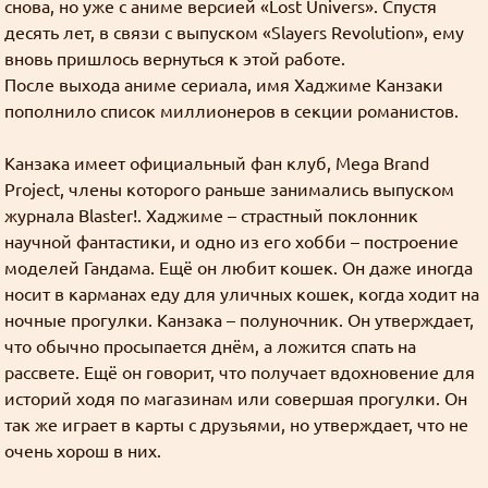
снова, но уже с аниме версией «Lost Univers». Спустя
сожалению.
Дискорд всё, тг всё, вк всё. Останется только
один
десять лет, в связи с выпуском «Slayers Revolution», ему
слеерсра, инфа 100%.
вновь пришлось вернуться к этой работе.
После выхода аниме сериала, имя Хаджиме Канзаки
Как добывать золото
пополнило список миллионеров в секции романистов.
Джима
: "I'll put that to good use." xD
Канзака имеет официальный фан клуб, Mega Brand
Как добывать золото
Project, члены которого раньше занимались выпуском
Джима
: Кто знает, хватит ли здесь людей и
журнала Blaster!. Хаджиме – страстный поклонник
материалов что бы оно заработало, но
научной фантастики, и одно из его хобби – построение
эксперимент интересный
моделей Гандама. Ещё он любит кошек. Он даже иногда
носит в карманах еду для уличных кошек, когда ходит на
Картинки неудобно сделаны
ночные прогулки. Канзака – полуночник. Он утверждает,
Grabz
: Спасибо, поставил 2048.
что обычно просыпается днём, а ложится спать на
Жалко тема значения "0" не раскрыта. (^_^)
рассвете. Ещё он говорит, что получает вдохновение для
историй ходя по магазинам или совершая прогулки. Он
Как добывать золото
так же играет в карты с друзьями, но утверждает, что не
Goury
: Во-первых сделал немного проще,
очень хорош в них.
теперь для активации купонов защищать аккаунт
вторым фактором не требуется.