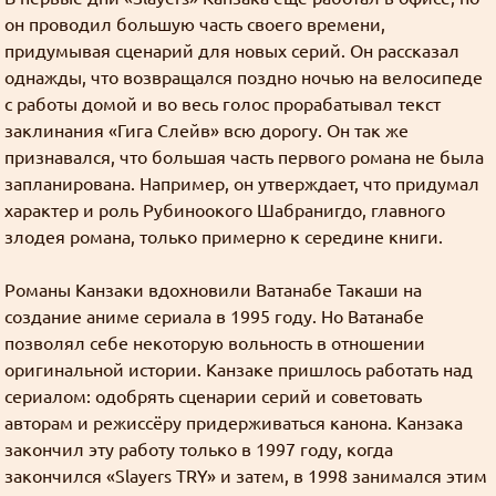
включен Cloudflare WARP?
он проводил большую часть своего времени,
Find
придумывая сценарий для новых серий. Он рассказал
((╬ಠิ﹏ಠิ))
однажды, что возвращался поздно ночью на велосипеде
Goury
:
с работы домой и во весь голос прорабатывал текст
https://slayers.zip/bb/feedback/view/957bbe10-
заклинания «Гига Слейв» всю дорогу. Он так же
d41d-4e59-846f-1848412e14f2
признавался, что большая часть первого романа не была
Latest message board posts:
запланирована. Например, он утверждает, что придумал
Нам нужно больше голосований
характер и роль Рубиноокого Шабранигдо, главного
Goury
: Предлагайте ваши предложения
злодея романа, только примерно к середине книги.
Как добывать золото
Романы Канзаки вдохновили Ватанабе Такаши на
Goury
: У меня нет такой уверенности.
создание аниме сериала в 1995 году. Но Ватанабе
позволял себе некоторую вольность в отношении
На фоне того что там творится, не факт что я
оригинальной истории. Канзаке пришлось работать над
смогу продлить регистрацию домена.
сериалом: одобрять сценарии серий и советовать
авторам и режиссёру придерживаться канона. Канзака
Так что, скорее всего, останется только
закончил эту работу только в 1997 году, когда
слеерсзипа.
Как добывать золото
закончился «Slayers TRY» и затем, в 1998 занимался этим
Grabz
:
А слеерсра рано или поздно закончится, к