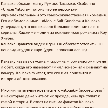
Канзака обожает мангу Румико Такахаси. Особенно
Это всё ещё лучше и я всё ещё рекомендую это
«Urusei Yatsura», потому что её персонажи
сделать.
«привлекательны» и это «высококачественная» комедия.
Нить картинок потому что я так решил
Его любимое аниме – «Mobile Suit Gundam» и Канзака
Во-вторых золото можно отправлять друг-другу и
Goury
:
утверждает, что оно оказало большое влияние на его
на данный момент это единственный способ
Давно у нас не было картинок.
сериалы. Хаджиме – один из поклонников романиста Коу
писать личные сообщения.
И давайте потихоньку снижать степень
Хиуры.
использования картинкогенераторов.
Канзаке нравятся видео игры. Он обожает готовить. Он
В-третьих, чтобы получать золото, нужно только
ненавидит удон с кари (удон - японская лапша).
подтвердить адрес почты.
Картинки неудобно сделаны
Но, т.к. ссылка на отправку золота находится
Goury
:
Канзаку называют «самым скромным романистом»: он не
только в профиле или под постами в блоге, надо
любит, когда его называют «миллионер» или снимают на
Добавил больше свободы.
или открыть профиль или постить посты в блог.
камеру. Канзака считает, что его имя понизится в
Чтобы воспользоваться свободой, пройдите в
Технически отправить золото можно и без этого,
истории лёгких романов.
личные настройки
и установите высоту как вам
но это сложнее и вряд ли многие обладатели
удобнее.
золота будут этим заниматься.
Многим читателям нравятся его «atogaki» (послесловия),
Картинки неудобно сделаны
и некоторые даже читают их прежде, чем приступят к
Goury
: Да, стоит сделать такую опцию.
В-четвёртых, чтобы отправлять золото, нужно
самой истории. В ответ на письма фанатов Канзака
чтобы у тебя было достаточно золота на
Если у какого-нибудь программиста есть желание
посылает новогодние открытки с его собственным