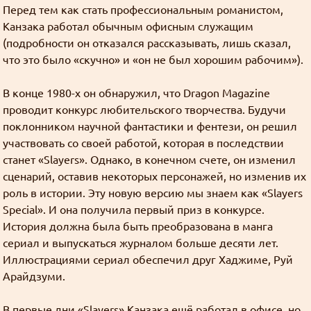
перевод
Хорошие, добрые картинки
(12)
интернеты
Blue in the shell
рецензия
Перед тем как стать профессиональным романистом,
Да
фанарт
Grammar nazi
(3)
Предупреждений нет
Канзака работал обычным офисным служащим
Сборник вопросов месяца с 5 по 155
Новости
(6)
(подробности он отказался рассказывать, лишь сказал,
Goury
: (ﾉ◕ヮ◕)ﾉ*:･ﾟ✧ ❤️
что это было «скучно» и «он не был хорошим рабочим»).
Форум Slayers.RU
(12)
You must log in to vote
Золотые купоны были отправлены старым участникам
В конце 1980-х он обнаружил, что Dragon Magazine
Grabz
: Я хз че такое "OPT аутентификация",
You can check the results in archive when
проводит конкурс любительского творчества. Будучи
Эрнст памаги! Двухфакторная что ли?
the poll is closed
поклонником научной фантастики и фентези, он решил
((╬ಠิ﹏ಠิ))
участвовать со своей работой, которая в последствии
Grabz
: А что там с камь-юнити Слеерс-
станет «Slayers». Однако, в конечном счете, он изменил
Polls archive
параллель? Последний раз когда проверял у них
сценарий, оставив некоторых персонажей, но изменив их
даже регистрация была закрыта. Нексса-джахады
роль в истории. Эту новую версию мы знаем как «Slayers
Search for:
там всякие, Мордейны, Розевиры, где все эти
Special». И она получила первый приз в конкурсе.
((╬ಠิ﹏ಠิ))
люди были 8 лет?
История должна была быть преобразована в манга
Grabz
: Похоже просто до Клавдифлёра
сериал и выпускаться журналом больше десяти лет.
только-только дошли обновления днс записей
Иллюстрациями сериал обеспечил друг Хаджиме, Руй
для этого домена, вроде заработало.
Арайдзуми.
((╬ಠิ﹏ಠิ))
Grabz
: А потсчему сайт не открывается когда
В первые дни «Slayers» Канзака ещё работал в офисе, но