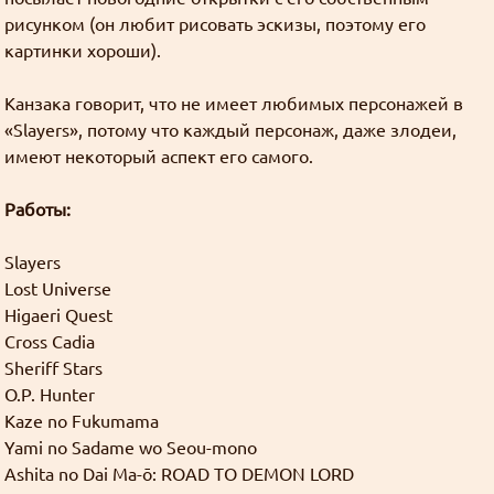
минимальный перевод. На момент написания
это сделать — пишите в обратную связь.
рисунком (он любит рисовать эскизы, поэтому его
этого поста минимум равен шести.
Или ждите пока я соберусь.
картинки хороши).
Я соберусь, но других дел в последнее время
Tl; dr: подтверждайте адрес почты и
навалилось очень много.
Канзака говорит, что не имеет любимых персонажей в
выпрашивайте золото на форуме или в блоге.
«Slayers», потому что каждый персонаж, даже злодеи,
Или просто пишите чего-нибудь полезное.
А ещё можно вставлять картинки вот так:
имеют некоторый аспект его самого.
Работы:
Slayers
Lost Universe
Higaeri Quest
Cross Cadia
Sheriff Stars
O.P. Hunter
Kaze no Fukumama
Yami no Sadame wo Seou-mono
Ashita no Dai Ma-ō: ROAD TO DEMON LORD