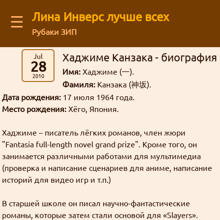
Лина Инверс лучше всех
☰
Рубаки ЗИП
Latest blog comments:
Recent visitors
Хаджиме Канзака - биография
Jul
Аниме
(12)
Архив старого форума
You are not logged in
28
Message board
Можешь ли ты общаться с нами через
картинки
Рубаки
(55)
Mega Brand Kikaku от 15.03.2026 (Вопросы месяца №174)
Guests: 28
Имя:
Хаджиме (
).
буквы
Зелгадис
рисунки
фанфик
манга
一
Log in
or
regirster
an account
2010
Кселлос
Джима
: На последний вопрос старичок
японский фанарт
Магия
(17)
Revolution
Мартина
Дискорд?
административное
Фамиля:
Канзака (
).
Members: 0
神坂
Лина Инверс
Культура
(5)
Кандзака на удивление прямо ответил 😺
жизнь
Feedback form
форум
Дата рождения:
17 июля 1964 года.
торжественно
География
(5)
интервью
Место рождения:
Хёго, Япония.
ня
Ввиду некоторых политических
грустно
Mega Brand Kikaku от 03.11.2025 (Вопросы месяца №170)
Творчество
(71)
Рубаки
Goury
: (ﾉ◕ヮ◕)ﾉ*:･ﾟ✧ ❤️
действий, Дискорд может быть
About our authors
Фанфики
(63)
ненависть
Хаджиме – писатель лёгких романов, член жюри
блог
Переводы
(26)
недоступен в некоторых регионах. Мы
"Fantasia full-length novel grand prize". Кроме того, он
ответы
сайт
Mega Brand Kikaku от 04.10.2025 (Вопросы месяца №169)
Сайт
(31)
история
хотим быть уверены в том что все
занимается различными работами для мультимедиа
L-сама
боги
Store
Grabz
: Как раз недавно вспоминал на
матчасть
Флуд
(3)
(проверка и написание сценариев для аниме, написание
желающие смогут зайти в чат.
анимефоруме про Аматэру, гы.
спам
линуксы
Жанр стёб
Всякие всякости
(30)
историй для видео игр и т.п.)
Кандзака
статья
Ня, кавай
(3)
гостевая
Внезапно!
мазоку
Нет
Рецензии
(5)
В старшей школе он писал научно-фантастические
Гаури
Луна Инверс
Nous_Magus : Это хорошие новости. Надеюсь,
кризис
опрос
открытки
мироздание
новости
Хорошие, добрые буквы
(38)
романы, которые затем стали основой для «Slayers».
кавай
политота
Aliza
что развитие будет продолжаться.