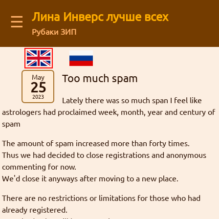
Лина Инверс лучше всех
☰
Рубаки ЗИП
Latest blog comments:
Recent visitors
Аниме
(12)
Архив старого форума
You are not logged in
Message board
Можешь ли ты общаться с нами через
картинки
Рубаки
(55)
Mega Brand Kikaku от 15.03.2026 (Вопросы месяца №174)
Guests: 15
буквы
Зелгадис
рисунки
фанфик
манга
Log in
or
regirster
an account
Too much spam
May
Кселлос
Джима
: На последний вопрос старичок
японский фанарт
Магия
(17)
Revolution
Мартина
Дискорд?
административное
25
Members: 0
Лина Инверс
Культура
(5)
Кандзака на удивление прямо ответил 😺
жизнь
Feedback form
форум
2023
Lately there was so much span I feel like
торжественно
География
(5)
интервью
ня
Ввиду некоторых политических
грустно
astrologers had proclaimed week, month, year and century of
Mega Brand Kikaku от 03.11.2025 (Вопросы месяца №170)
Творчество
(71)
Рубаки
spam
Goury
: (ﾉ◕ヮ◕)ﾉ*:･ﾟ✧ ❤️
действий, Дискорд может быть
About our authors
Фанфики
(63)
ненависть
блог
Переводы
(26)
недоступен в некоторых регионах. Мы
The amount of spam increased more than forty times.
ответы
сайт
Mega Brand Kikaku от 04.10.2025 (Вопросы месяца №169)
Сайт
(31)
история
хотим быть уверены в том что все
Thus we had decided to close registrations and anonymous
L-сама
боги
Store
Grabz
: Как раз недавно вспоминал на
матчасть
Флуд
(3)
commenting for now.
желающие смогут зайти в чат.
анимефоруме про Аматэру, гы.
спам
линуксы
Жанр стёб
Всякие всякости
(30)
We'd close it anyways after moving to a new place.
Кандзака
статья
Ня, кавай
(3)
гостевая
Внезапно!
There are no restrictions or limitations for those who had
мазоку
Нет
Рецензии
(5)
Гаури
Луна Инверс
Nous_Magus : Это хорошие новости. Надеюсь,
кризис
опрос
открытки
already registered.
мироздание
новости
Хорошие, добрые буквы
(38)
кавай
политота
Aliza
что развитие будет продолжаться.