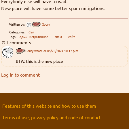
перевод
Everybody else will have to wait.
Хорошие, добрые картинки
(12)
интернеты
Blue in the shell
рецензия
Да
New place will have some better spam mitigations.
фанарт
Grammar nazi
(3)
Предупреждений нет
Сборник вопросов месяца с 5 по 155
Новости
(6)
Goury
: (ﾉ◕ヮ◕)ﾉ*:･ﾟ✧ ❤️
Written by:
Goury
Форум Slayers.RU
(12)
You must log in to vote
Categories:
Сайт
Золотые купоны были отправлены старым участникам
Tags:
административное
спам
сайт
Grabz
: Я хз че такое "OPT аутентификация",
You can check the results in archive when
💬1 comments
Эрнст памаги! Двухфакторная что ли?
the poll is closed
Goury
wrote at 05/25/2024 10:17 p.m.:
((╬ಠิ﹏ಠิ))
BTW, this is the new place
Grabz
: А что там с камь-юнити Слеерс-
Polls archive
параллель? Последний раз когда проверял у них
Log in to comment
даже регистрация была закрыта. Нексса-джахады
Search for:
там всякие, Мордейны, Розевиры, где все эти
((╬ಠิ﹏ಠิ))
люди были 8 лет?
Grabz
: Похоже просто до Клавдифлёра
только-только дошли обновления днс записей
Features of this website and how to use them
для этого домена, вроде заработало.
Terms of use, privacy policy and code of conduct
((╬ಠิ﹏ಠิ))
Grabz
: А потсчему сайт не открывается когда