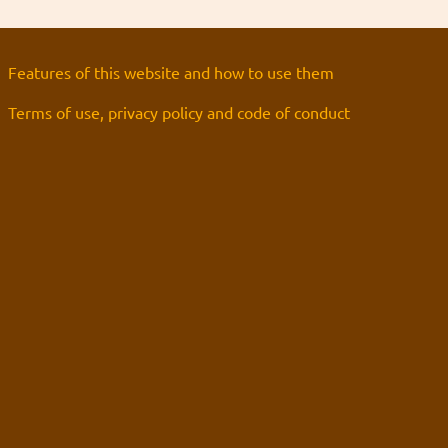
перевод
Хорошие, добрые картинки
(12)
интернеты
Blue in the shell
рецензия
Да
фанарт
Grammar nazi
(3)
Предупреждений нет
Сборник вопросов месяца с 5 по 155
Новости
(6)
Goury
: (ﾉ◕ヮ◕)ﾉ*:･ﾟ✧ ❤️
Features of this website and how to use them
Форум Slayers.RU
(12)
You must log in to vote
Terms of use, privacy policy and code of conduct
Золотые купоны были отправлены старым участникам
Grabz
: Я хз че такое "OPT аутентификация",
You can check the results in archive when
Эрнст памаги! Двухфакторная что ли?
the poll is closed
((╬ಠิ﹏ಠิ))
Grabz
: А что там с камь-юнити Слеерс-
Polls archive
параллель? Последний раз когда проверял у них
даже регистрация была закрыта. Нексса-джахады
Search for:
там всякие, Мордейны, Розевиры, где все эти
((╬ಠิ﹏ಠิ))
люди были 8 лет?
Grabz
: Похоже просто до Клавдифлёра
только-только дошли обновления днс записей
для этого домена, вроде заработало.
((╬ಠิ﹏ಠิ))
Grabz
: А потсчему сайт не открывается когда