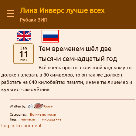
Лина Инверс лучше всех
☰
Рубаки ЗИП
Latest blog comments:
Recent visitors
Аниме
(12)
Архив старого форума
You are not logged in
Message board
Можешь ли ты общаться с нами через
картинки
Рубаки
(55)
Mega Brand Kikaku от 15.03.2026 (Вопросы месяца №174)
Guests: 46
буквы
Зелгадис
рисунки
фанфик
манга
Log in
or
regirster
an account
Тем временем шёл две
Jan
Кселлос
Джима
: На последний вопрос старичок
японский фанарт
Магия
(17)
Revolution
Мартина
Дискорд?
административное
11
Members: 0
Лина Инверс
Культура
(5)
Кандзака на удивление прямо ответил 😺
тысячи семнадцатый год
жизнь
Feedback form
форум
2017
торжественно
География
(5)
интервью
Всё очень просто: если твой код кому-то
ня
Ввиду некоторых политических
грустно
Mega Brand Kikaku от 03.11.2025 (Вопросы месяца №170)
Творчество
(71)
Рубаки
должен влезать в 80 символов, то он так же должен
Goury
: (ﾉ◕ヮ◕)ﾉ*:･ﾟ✧ ❤️
действий, Дискорд может быть
About our authors
Фанфики
(63)
ненависть
работать на 640 килобайтах памяти, иначе ты лицемер и
блог
Переводы
(26)
недоступен в некоторых регионах. Мы
культист-самолётник
ответы
сайт
Mega Brand Kikaku от 04.10.2025 (Вопросы месяца №169)
Сайт
(31)
история
хотим быть уверены в том что все
L-сама
боги
Store
Grabz
: Как раз недавно вспоминал на
матчасть
Флуд
(3)
желающие смогут зайти в чат.
Written by:
Goury
анимефоруме про Аматэру, гы.
спам
линуксы
Жанр стёб
Всякие всякости
(30)
Кандзака
статья
Categories:
Всякие всякости
Ня, кавай
(3)
гостевая
Tags:
матчасть
мироздание
Внезапно!
мазоку
Нет
Рецензии
(5)
Log in to comment
Гаури
Луна Инверс
Nous_Magus : Это хорошие новости. Надеюсь,
кризис
опрос
открытки
мироздание
новости
Хорошие, добрые буквы
(38)
кавай
политота
Aliza
что развитие будет продолжаться.