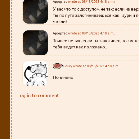
Ароэртас
wrote at 08/13/2023 4:18 a.m.:
У вас что-то с доступом не так: если из в
ты по пути залогиниваешься как Гаури и п
что ли?
Ароэртас
wrote at 08/13/2023 4:18 a.m.:
Точнее не так: если ты залогинен, то сист
тебя видит как положено..
Goury
wrote at 08/13/2023 4:18 a.m.:
Починено
Log in to comment