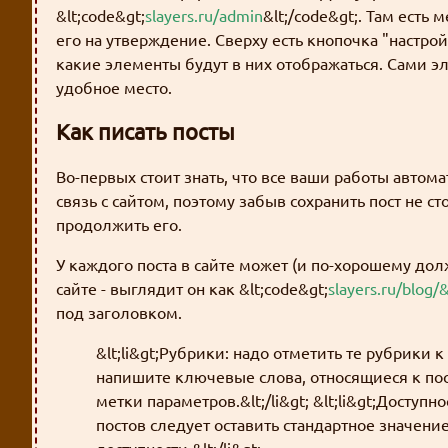
&lt;code&gt;
slayers.ru/admin
&lt;/code&gt;. Там есть
его на утверждение. Сверху есть кнопочка "настро
какие элементы будут в них отображаться. Сами э
удобное место.
Как писать посты
Во-первых стоит знать, что все ваши работы автом
связь с сайтом, поэтому забыв сохранить пост не с
продолжить его.
У каждого поста в сайте может (и по-хорошему дол
сайте - выглядит он как &lt;code&gt;
slayers.ru/blog/
под заголовком.
&lt;li&gt;Рубрики: надо отметить те рубрики к 
напишите ключевые слова, относящиеся к пост
метки параметров.&lt;/li&gt; &lt;li&gt;Досту
постов следует оставить стандартное значение.&