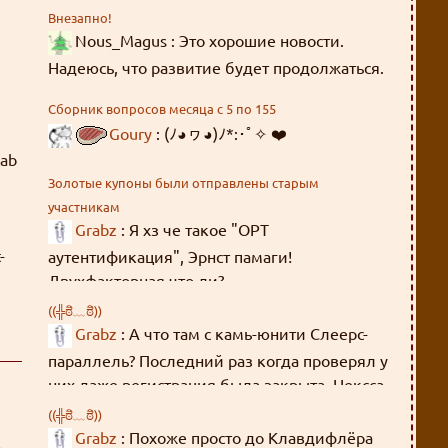
Внезапно!
Nous_Magus : Это хорошие новости.
Надеюсь, что развитие будет продолжаться.
Сборник вопросов месяца с 5 по 155
Goury
: (ﾉ◕ヮ◕)ﾉ*:･ﾟ✧ ❤️
tab
Золотые купоны были отправлены старым
участникам
Grabz
: Я хз че такое "OPT
-
аутентификация", Эрнст памаги!
Двухфакторная что ли?
((╬ಠิ﹏ಠิ))
Grabz
: А что там с камь-юнити Слеерс-
параллель? Последний раз когда проверял у
них даже регистрация была закрыта. Нексса-
джахады там всякие, Мордейны, Розевиры,
((╬ಠิ﹏ಠิ))
где все эти люди были 8 лет?
Grabz
: Похоже просто до Клавдифлёра