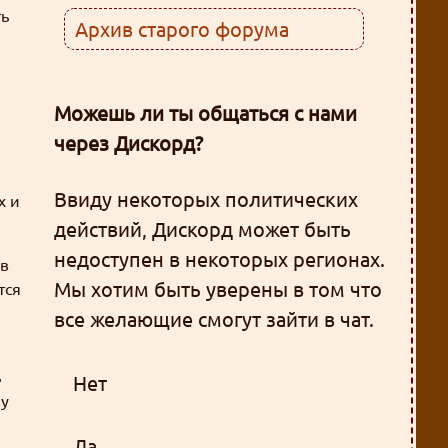
ть
Архив старого форума
Можешь ли ты общаться с нами
через Дискорд?
Ввиду некоторых политических
х и
действий, Дискорд может быть
недоступен в некоторых регионах.
 в
Мы хотим быть уверены в том что
тся
все желающие смогут зайти в чат.
ь
Нет
ву
Да