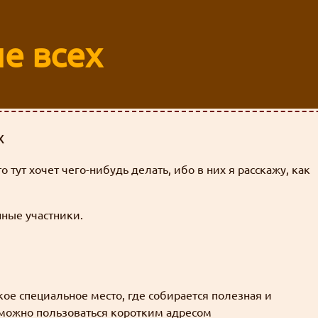
е всех
х
 тут хочет чего-нибудь делать, ибо в них я расскажу, как
нные участники.
акое специальное место, где собирается полезная и
можно пользоваться коротким адресом