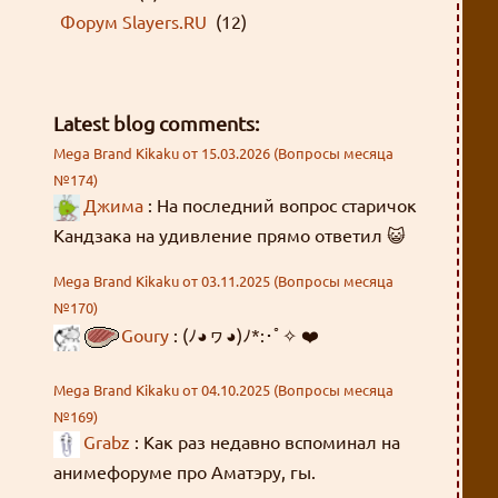
Форум Slayers.RU
(12)
Latest blog comments:
Mega Brand Kikaku от 15.03.2026 (Вопросы месяца
№174)
Джима
: На последний вопрос старичок
Кандзака на удивление прямо ответил 😺
Mega Brand Kikaku от 03.11.2025 (Вопросы месяца
№170)
Goury
: (ﾉ◕ヮ◕)ﾉ*:･ﾟ✧ ❤️
Mega Brand Kikaku от 04.10.2025 (Вопросы месяца
№169)
Grabz
: Как раз недавно вспоминал на
анимефоруме про Аматэру, гы.