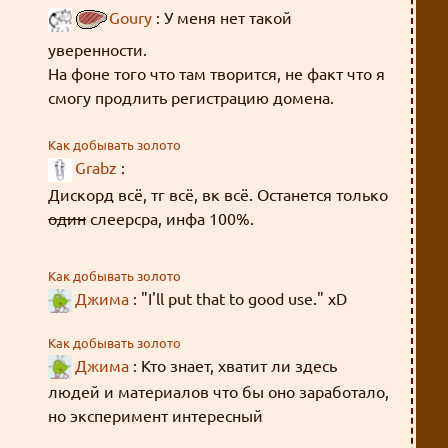
Goury
: У меня нет такой
уверенности.
На фоне того что там творится, не факт что я
смогу продлить регистрацию домена.
Так что, скорее всего, останется только
Как добывать золото
Grabz
:
слеерсзипа.
А слеерсра рано или поздно закончится, к
Дискорд всё, тг всё, вк всё. Останется только
сожалению.
один
слеерсра, инфа 100%.
Как добывать золото
Джима
: "I'll put that to good use." xD
Как добывать золото
Джима
: Кто знает, хватит ли здесь
людей и материалов что бы оно заработало,
но эксперимент интересный