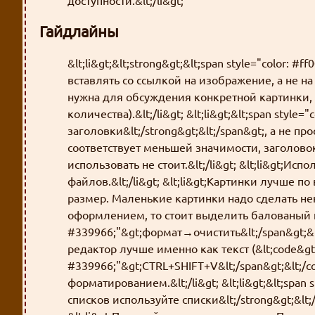
доступности.&lt;/li&gt;
Гайдлайны
&lt;li&gt;&lt;strong&gt;&lt;span style="color:
вставлять со ссылкой на изображение, а не на 
нужна для обсуждения конкретной картинки, 
количества).&lt;/li&gt; &lt;li&gt;&lt;span styl
заголовки&lt;/strong&gt;&lt;/span&gt;, а не 
соответствует меньшей значимости, заголово
использовать не стоит.&lt;/li&gt; &lt;li&gt;И
файлов.&lt;/li&gt; &lt;li&gt;Картинки лучше 
размер. Маленькие картинки надо сделать некл
оформлением, то стоит выделить балованый кусо
#339966;"&gt;формат→очистить&lt;/span&gt;&lt;/
редактор лучше именно как текст (&lt;code&gt;&
#339966;"&gt;CTRL+SHIFT+V&lt;/span&gt;&lt;/c
форматированием.&lt;/li&gt; &lt;li&gt;&lt;span
списков используйте списки&lt;/strong&gt;&lt;/s