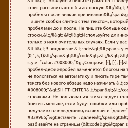
&lt;li&gt;Пожалуйста пишите грамотно. Пров
стоит расставить хотя бы авторскую.&lt;/li&gt; &
пробелы после знаков препинания&lt;/span&gt;
Пишите скобки слитно с тем текстом, которы
пробелами до и после. Не пишите больше одн
строки.&lt;/li&gt; &lt;li&gt;Используйте длин
только в исключительных случаях. Если у вас 
&lt;li&gt;В виндовсах: &lt;code&gt;&lt;span styl
(0,1,5,1)&lt;/span&gt;&lt;/code&gt;.&lt;/li&gt; &
style="color: #008000;"&gt;Compose, [-], [-], [-]&
пробел-дефис-пробел заменяется блогом на ти
не пологаться на автоматику и писать тире там гд
текста без нового абзаца надо нажимать &lt;cod
#008000;"&gt;SHIFT+ENTER&lt;/span&gt;&lt;/c
строчками. Но пользоваться этим следует тольк
бойтесь меньше, если будут ошибки или пробл
получается очень длинно, вставляйте "далее" (&
#339966;"&gt;вставить→далее&lt;/span&gt;&lt;/
разбивайте на страницы (&lt;code&gt;&lt;span st