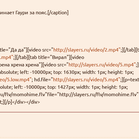
ает Гаури за пояс.[/caption]
title="Да да"][video src="
http://slayers.ru/video/2.mp4"
;][/tab][
3.mp4"
;][/tab][tab title="Вирал"][video
"Хрена хрена хрена"][video src="
http://slayers.ru/video/5.mp4"
;]
bsolute; left: -10000px; top: 1630px; width: 1px; height: 1px;
ideo/5.low.mp4"
; hd.file="
http://slayers.ru/video/5.mp4"
;][p=text
olute; left: -10000px; top: 1427px; width: 1px; height: 1px;
rs.ru/flv/momohime.flv"file="http://slayers.ru/flv/momohime.flv"
;][/p]</div></div>