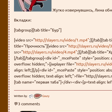
Жутко извернувшись, Лина обним
Вкладки:
[tabgroup][tab title="Бур"]
[video src="
http://slayers.ru/video/1.mp4"
;][/tab][tab 
title="Прочность"][video src="
http://slayers.ru/video/
src="
http://slayers.ru/video/4.mp4"
;][/tab][tab title=
[/tab][/tabgroup]<div id="_mcePaste" style="position: a
overflow: hidden;">[jwplayer file="
http://slayers.ru/v
align: left;][/p]<div id="_mcePaste" style="position: abs
overflow: hidden; text-align: left;">file="http://slaye
[tab name="первая таба"]</div><div>[p=text-align: left
Written by:
Goury
💬3 comments