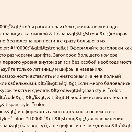
 #ff0000;"&gt;Чтобы работал лайтбокс, миниатюрки надо
страницу с картинкой &lt;/span&gt;&lt;/strong&gt;(которая
но бесполезна при постинге сразу большого их
e="color: #ff0000;"&gt;&lt;strong&gt;Оформляйте заголовки как
просто размерами шрифта. Заголовок большего номера
к первого уровня внутри записи без особой необходимост
спользуйте только латиницу и цифры в названиях
по возможности вставлять миниатюрками, а не в полный
икабельными.&lt;/li&gt; &lt;li&gt;Если много баловались 
к текста и сделать &lt;code&gt;&lt;span style="color:
code&gt;.&lt;/li&gt; &lt;li&gt;И вообще вставлять текст в
lt;span style="color:
ode&gt;) и оформлять самостоятельно, а не вместе с
 style="color: #ff0000;"&gt;&lt;strong&gt;Для оформления
pan&gt; (как вот тут), а не цифры и не звёздочки.&lt;/li&gt;