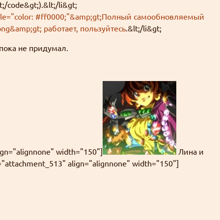
code&gt;).&lt;/li&gt;
tyle="color: #ff0000;"&amp;gt;Полный самообновляемый
ong&amp;gt; работает, пользуйтесь
.&lt;/li&gt;
ё пока не придумал.
align="alignnone" width="150"]
Лина и
 id="attachment_513" align="alignnone" width="150"]