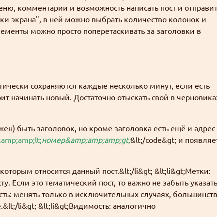
 меню, комментарии и возможность написать пост и отправи
йки экрана", в ней можно выбрать количество колонок и
лементы можно просто поперетаскивать за заголовки в
атически сохраняются каждые несколько минут, если есть
тоит начинать новый. Достаточно отыскать свой в черновика
жен) быть заголовок, но кроме заголовка есть ещё и адрес
&amp;amp;lt;
номер&amp;amp;amp;gt;
&lt;/code&gt; и появляе
которым относится данный пост.&lt;/li&gt; &lt;li&gt;Метки:
у. Если это тематический пост, то важно не забыть указат
пность: менять только в исключительных случаях, большинст
lt;/li&gt; &lt;li&gt;Видимость: аналогично