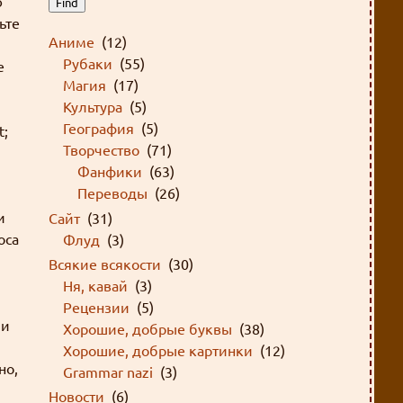
ю
Find
вьте
Аниме
(12)
Рубаки
(55)
е
Магия
(17)
Культура
(5)
География
(5)
t;
Творчество
(71)
Фанфики
(63)
Переводы
(26)
и
Сайт
(31)
оса
Флуд
(3)
Всякие всякости
(30)
Ня, кавай
(3)
Рецензии
(5)
ли
Хорошие, добрые буквы
(38)
Хорошие, добрые картинки
(12)
но,
Grammar nazi
(3)
Новости
(6)