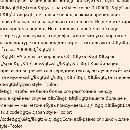
ерялкой орфографии какой-нибудь пользуйтесь, пунктуаци
lt;li&gt;&lt;strong&gt;&lt;span style="color: #ff0000;"&gt;Ста
&lt;/strong&gt;, не ставьте перед знаками препинания.
й они обрамляют и раздельно с остальным. Выделяйте тир
ого пробела подряд. Не оставляйте пробелы в конце
ное тире где оно нужно, а не дефисы и не минусы, короткое
на клавиатуре нет кнопок для тире — используйте:&lt;ul&g
e="color: #008000;"&gt;ALT+
lt;li&gt;В ГНУ и других хороших ОС: &lt;code&gt;&lt;span
lt;/span&gt;&lt;/code&gt;.&lt;/li&gt; &lt;li&gt;Комбинация
ре, если встречается в середине текста, но лучше всё-так
е нужно.&lt;/li&gt;&lt;/ul&gt;&lt;/li&gt; &lt;li&gt;Для перен
e&gt;&lt;span style="color:
ode&gt;, чтобы не было большого расстояния между
о в крайнем случае.&lt;/li&gt; &lt;li&gt;Пишите больше и
емы — мы чего-нибудь придумаем.&lt;/li&gt; &lt;li&gt;Ес
lt;code&gt;&lt;span style="color:
code&gt;).&lt;/li&gt; &lt;li&gt;Если всё-равно слишком длин
yle="color: