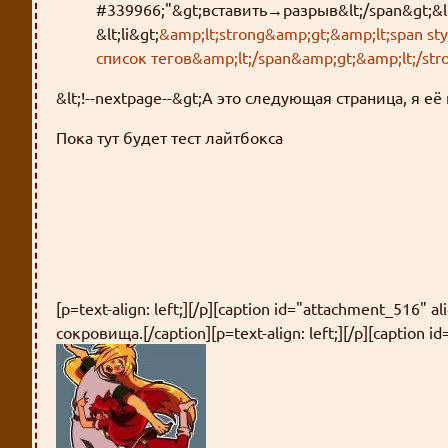
#339966;"&gt;вставить→разрыв&lt;/span&gt;&lt;/
&lt;li&gt;
&amp;lt;strong&amp;gt;&amp;lt;span s
список тегов&amp;lt;/span&amp;gt;&amp;lt;/str
&lt;!--nextpage--&gt;А это следующая страница, я е
Пока тут будет тест лайтбокса
[p=text-align: left;][/p][caption id="attachment_516" 
сокровища.[/caption][p=text-align: left;][/p][caption