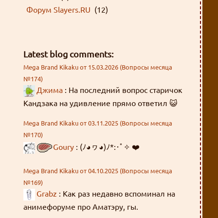
Форум Slayers.RU
(12)
Latest blog comments:
Mega Brand Kikaku от 15.03.2026 (Вопросы месяца
№174)
Джима
: На последний вопрос старичок
Кандзака на удивление прямо ответил 😺
Mega Brand Kikaku от 03.11.2025 (Вопросы месяца
№170)
Goury
: (ﾉ◕ヮ◕)ﾉ*:･ﾟ✧ ❤️
Mega Brand Kikaku от 04.10.2025 (Вопросы месяца
№169)
Grabz
: Как раз недавно вспоминал на
анимефоруме про Аматэру, гы.