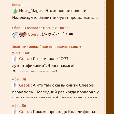
Внезапно!
Nous_Magus : Это хорошие новости.
Надеюсь, что развитие будет продолжаться.
Сборник вопросов месяца с 5 по 155
Goury
: (ﾉ◕ヮ◕)ﾉ*:･ﾟ✧ ❤️
Золотые купоны были отправлены старым
участникам
Grabz
: Я хз че такое "OPT
аутентификация", Эрнст памаги!
Двухфакторная что ли?
((╬ಠิ﹏ಠิ))
Grabz
: А что там с камь-юнити Слеерс-
параллель? Последний раз когда проверял у
них даже регистрация была закрыта. Нексса-
джахады там всякие, Мордейны, Розевиры,
((╬ಠิ﹏ಠิ))
где все эти люди были 8 лет?
Grabz
: Похоже просто до Клавдифлёра