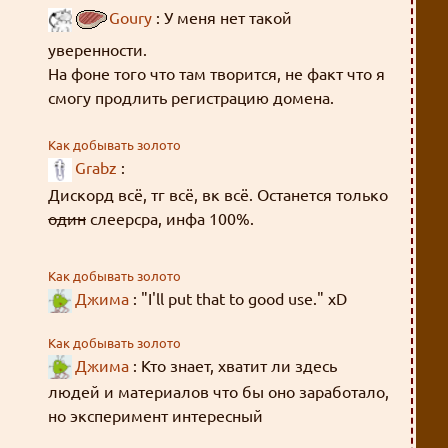
Goury
: У меня нет такой
уверенности.
На фоне того что там творится, не факт что я
смогу продлить регистрацию домена.
Так что, скорее всего, останется только
Как добывать золото
Grabz
:
слеерсзипа.
А слеерсра рано или поздно закончится, к
Дискорд всё, тг всё, вк всё. Останется только
сожалению.
один
слеерсра, инфа 100%.
Как добывать золото
Джима
: "I'll put that to good use." xD
Как добывать золото
Джима
: Кто знает, хватит ли здесь
людей и материалов что бы оно заработало,
но эксперимент интересный