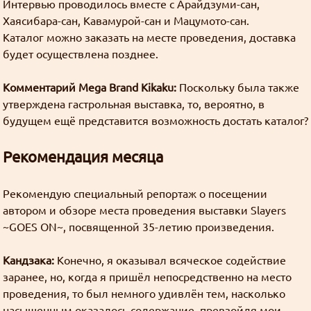
Интервью проводилось вместе с Арайдзуми-сан,
включен Cloudflare WARP?
Хаясибара-сан, Кавамурой-сан и Мацумото-сан.
Find
Каталог можно заказать на месте проведения, доставка
((╬ಠิ﹏ಠิ))
будет осуществлена позднее.
Goury
:
https://slayers.zip/bb/feedback/view/957bbe10-
Комментарий Mega Brand Kikaku:
Поскольку была также
d41d-4e59-846f-1848412e14f2
утверждена гастрольная выставка, то, вероятно, в
Latest message board posts:
будущем ещё представится возможность достать каталог?
Нам нужно больше голосований
Goury
: Предлагайте ваши предложения
Рекомендация месяца
Как добывать золото
Рекомендую специальный репортаж о посещении
Goury
: У меня нет такой уверенности.
автором и обзоре места проведения выставки Slayers
На фоне того что там творится, не факт что я
~GOES ON~, посвященной 35-летию произведения.
смогу продлить регистрацию домена.
Кандзака:
Конечно, я оказывал всяческое содействие
Так что, скорее всего, останется только
заранее, но, когда я пришёл непосредственно на место
слеерсзипа.
Как добывать золото
проведения, то был немного удивлён тем, насколько
Grabz
:
А слеерсра рано или поздно закончится, к
насыщенным оказалось содержание, превзойдя мои