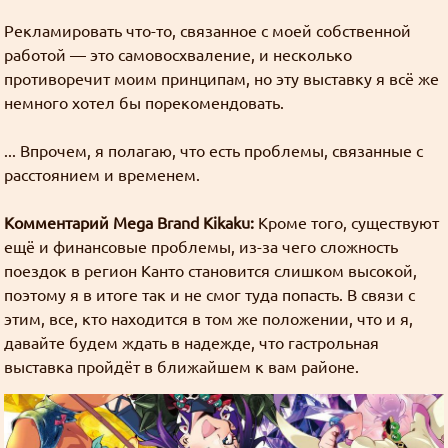
Это всё ещё лучше и я всё ещё рекомендую это
Рекламировать что-то, связанное с моей собственной
сделать.
работой — это самовосхваление, и несколько
Нить картинок потому что я так решил
противоречит моим принципам, но эту выставку я всё же
Во-вторых золото можно отправлять друг-другу и
Goury
:
немного хотел бы порекомендовать.
на данный момент это единственный способ
Давно у нас не было картинок.
писать личные сообщения.
И давайте потихоньку снижать степень
... Впрочем, я полагаю, что есть проблемы, связанные с
использования картинкогенераторов.
расстоянием и временем.
В-третьих, чтобы получать золото, нужно только
подтвердить адрес почты.
Комментарий Mega Brand Kikaku:
Кроме того, существуют
Картинки неудобно сделаны
Но, т.к. ссылка на отправку золота находится
Goury
:
ещё и финансовые проблемы, из-за чего сложность
только в профиле или под постами в блоге, надо
поездок в регион Канто становится слишком высокой,
Добавил больше свободы.
или открыть профиль или постить посты в блог.
поэтому я в итоге так и не смог туда попасть. В связи с
Чтобы воспользоваться свободой, пройдите в
Технически отправить золото можно и без этого,
этим, все, кто находится в том же положении, что и я,
личные настройки
и установите высоту как вам
но это сложнее и вряд ли многие обладатели
давайте будем ждать в надежде, что гастрольная
удобнее.
золота будут этим заниматься.
выставка пройдёт в ближайшем к вам районе.
Картинки неудобно сделаны
Goury
: Да, стоит сделать такую опцию.
В-четвёртых, чтобы отправлять золото, нужно
чтобы у тебя было достаточно золота на
Если у какого-нибудь программиста есть желание