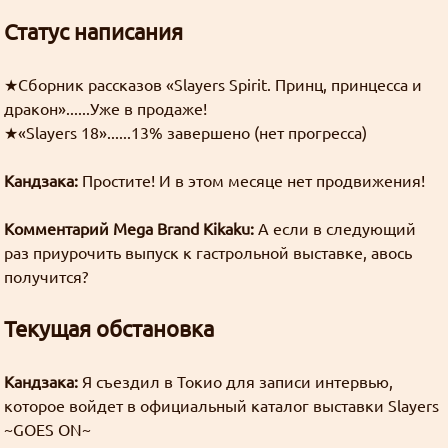
перевод
Хорошие, добрые картинки
(12)
интернеты
Blue in the shell
рецензия
Да
Статус написания
фанарт
Grammar nazi
(3)
Предупреждений нет
Сборник вопросов месяца с 5 по 155
Новости
(6)
Goury
: (ﾉ◕ヮ◕)ﾉ*:･ﾟ✧ ❤️
★Сборник рассказов «Slayers Spirit. Принц, принцесса и
Форум Slayers.RU
(12)
You must log in to vote
дракон»......Уже в продаже!
Золотые купоны были отправлены старым участникам
★«Slayers 18»......13% завершено (нет прогресса)
Grabz
: Я хз че такое "OPT аутентификация",
You can check the results in archive when
Эрнст памаги! Двухфакторная что ли?
the poll is closed
Кандзака:
Простите! И в этом месяце нет продвижения!
((╬ಠิ﹏ಠิ))
Grabz
: А что там с камь-юнити Слеерс-
Комментарий Mega Brand Kikaku:
А если в следующий
Polls archive
раз приурочить выпуск к гастрольной выставке, авось
параллель? Последний раз когда проверял у них
получится?
даже регистрация была закрыта. Нексса-джахады
Search for:
там всякие, Мордейны, Розевиры, где все эти
((╬ಠิ﹏ಠิ))
люди были 8 лет?
Текущая обстановка
Grabz
: Похоже просто до Клавдифлёра
только-только дошли обновления днс записей
для этого домена, вроде заработало.
Кандзака:
Я съездил в Токио для записи интервью,
которое войдет в официальный каталог выставки Slayers
((╬ಠิ﹏ಠิ))
~GOES ON~
Grabz
: А потсчему сайт не открывается когда