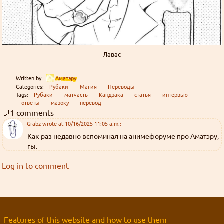
Лавас
Written by:
Аматэру
Categories:
Рубаки
Магия
Переводы
Tags:
Рубаки
матчасть
Кандзака
статья
интервью
ответы
мазоку
перевод
💬1 comments
Grabz
wrote at 10/16/2025 11:05 a.m.:
Как раз недавно вспоминал на анимефоруме про Аматэру, 
гы.
Log in to comment
Features of this website and how to use them