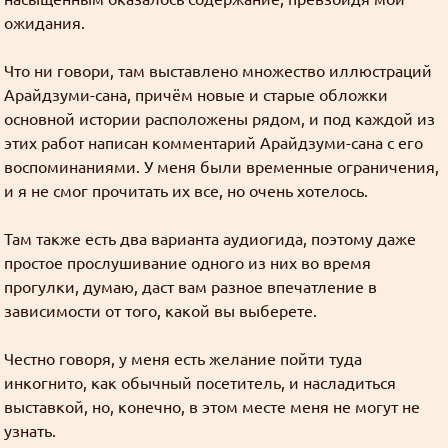
сожалению.
Дискорд всё, тг всё, вк всё. Останется только
один
ожидания.
слеерсра, инфа 100%.
Что ни говори, там выставлено множество иллюстраций
Арайдзуми-сана, причём новые и старые обложки
Как добывать золото
Джима
: "I'll put that to good use." xD
основной истории расположены рядом, и под каждой из
этих работ написан комментарий Арайдзуми-сана с его
Как добывать золото
воспоминаниями. У меня были временные ограничения,
Джима
: Кто знает, хватит ли здесь людей и
и я не смог прочитать их все, но очень хотелось.
материалов что бы оно заработало, но
эксперимент интересный
Там также есть два варианта аудиогида, поэтому даже
простое прослушивание одного из них во время
Картинки неудобно сделаны
прогулки, думаю, даст вам разное впечатление в
Grabz
: Спасибо, поставил 2048.
зависимости от того, какой вы выберете.
Жалко тема значения "0" не раскрыта. (^_^)
Честно говоря, у меня есть желание пойти туда
Как добывать золото
инкогнито, как обычный посетитель, и насладиться
Goury
: Во-первых сделал немного проще,
выставкой, но, конечно, в этом месте меня не могут не
теперь для активации купонов защищать аккаунт
узнать.
вторым фактором не требуется.