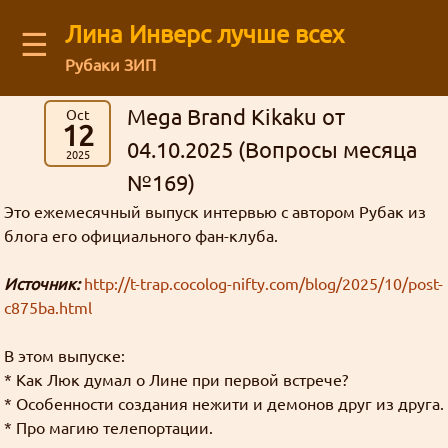
Лина Инверс лучше всех
☰
Рубаки ЗИП
Latest blog comments:
Recent visitors
Mega Brand Kikaku от
Oct
Аниме
(12)
Архив старого форума
You are not logged in
12
Message board
Можешь ли ты общаться с нами через
картинки
Рубаки
(55)
Mega Brand Kikaku от 15.03.2026 (Вопросы месяца №174)
Guests: 41
буквы
04.10.2025 (Вопросы месяца
Зелгадис
рисунки
фанфик
манга
Log in
or
regirster
an account
2025
Кселлос
Джима
: На последний вопрос старичок
японский фанарт
Магия
(17)
Revolution
Мартина
Дискорд?
административное
Members: 0
№169)
Лина Инверс
Культура
(5)
Кандзака на удивление прямо ответил 😺
жизнь
Feedback form
форум
торжественно
Это ежемесячный выпуск интервью с автором Рубак из
География
(5)
интервью
ня
Ввиду некоторых политических
грустно
Mega Brand Kikaku от 03.11.2025 (Вопросы месяца №170)
блога его официального фан-клуба.
Творчество
(71)
Рубаки
Goury
: (ﾉ◕ヮ◕)ﾉ*:･ﾟ✧ ❤️
действий, Дискорд может быть
About our authors
Фанфики
(63)
ненависть
блог
Источник:
http://t-trap.cocolog-nifty.com/blog/2025/10/post-
Переводы
(26)
недоступен в некоторых регионах. Мы
ответы
сайт
Mega Brand Kikaku от 04.10.2025 (Вопросы месяца №169)
c875ba.html
Сайт
(31)
история
хотим быть уверены в том что все
L-сама
боги
Store
Grabz
: Как раз недавно вспоминал на
матчасть
Флуд
(3)
желающие смогут зайти в чат.
анимефоруме про Аматэру, гы.
В этом выпуске:
спам
линуксы
Жанр стёб
Всякие всякости
(30)
Кандзака
статья
* Как Люк думал о Лине при первой встрече?
Ня, кавай
(3)
гостевая
Внезапно!
* Особенности создания нежити и демонов друг из друга.
мазоку
Нет
Рецензии
(5)
Гаури
Луна Инверс
Nous_Magus : Это хорошие новости. Надеюсь,
кризис
опрос
открытки
* Про магию телепортации.
мироздание
новости
Хорошие, добрые буквы
(38)
кавай
политота
Aliza
что развитие будет продолжаться.