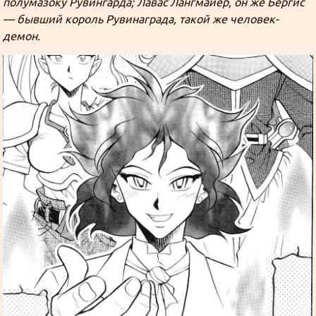
полумазоку Рувингарда; Лавас Лангмайер, он же Бергис
— бывший король Рувинаграда, такой же человек-
демон.