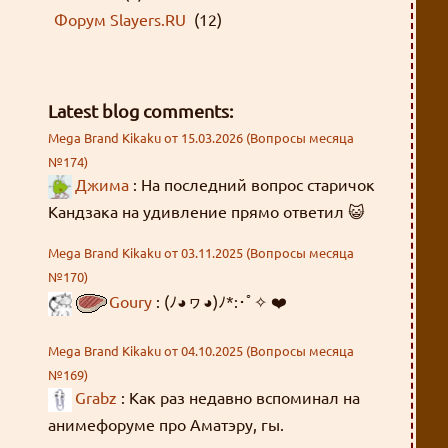
Форум Slayers.RU
(12)
Latest blog comments:
Mega Brand Kikaku от 15.03.2026 (Вопросы месяца
№174)
Джима
: На последний вопрос старичок
Кандзака на удивление прямо ответил 😺
Mega Brand Kikaku от 03.11.2025 (Вопросы месяца
№170)
Goury
: (ﾉ◕ヮ◕)ﾉ*:･ﾟ✧ ❤️
Mega Brand Kikaku от 04.10.2025 (Вопросы месяца
№169)
Grabz
: Как раз недавно вспоминал на
анимефоруме про Аматэру, гы.