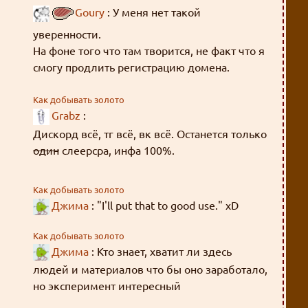
Goury
: У меня нет такой
уверенности.
На фоне того что там творится, не факт что я
смогу продлить регистрацию домена.
Так что, скорее всего, останется только
Как добывать золото
Grabz
:
слеерсзипа.
А слеерсра рано или поздно закончится, к
Дискорд всё, тг всё, вк всё. Останется только
сожалению.
один
слеерсра, инфа 100%.
Как добывать золото
Джима
: "I'll put that to good use." xD
Как добывать золото
Джима
: Кто знает, хватит ли здесь
людей и материалов что бы оно заработало,
но эксперимент интересный