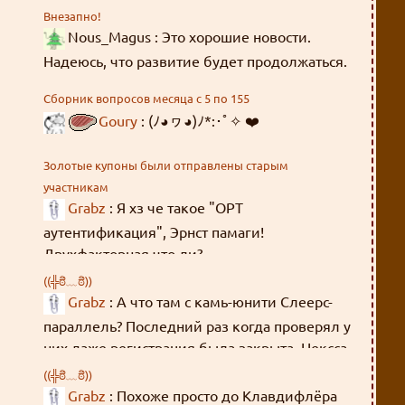
Внезапно!
Nous_Magus : Это хорошие новости.
Надеюсь, что развитие будет продолжаться.
Сборник вопросов месяца с 5 по 155
Goury
: (ﾉ◕ヮ◕)ﾉ*:･ﾟ✧ ❤️
Золотые купоны были отправлены старым
участникам
Grabz
: Я хз че такое "OPT
аутентификация", Эрнст памаги!
Двухфакторная что ли?
((╬ಠิ﹏ಠิ))
Grabz
: А что там с камь-юнити Слеерс-
параллель? Последний раз когда проверял у
них даже регистрация была закрыта. Нексса-
джахады там всякие, Мордейны, Розевиры,
((╬ಠิ﹏ಠิ))
где все эти люди были 8 лет?
Grabz
: Похоже просто до Клавдифлёра