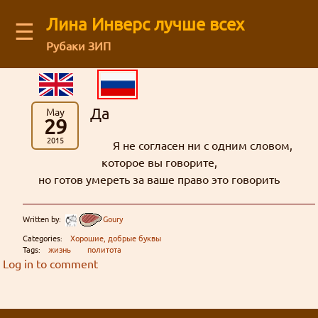
Лина Инверс лучше всех
☰
Рубаки ЗИП
Latest blog comments:
Recent visitors
Аниме
(12)
Архив старого форума
You are not logged in
Message board
Можешь ли ты общаться с нами через
картинки
Рубаки
(55)
Mega Brand Kikaku от 15.03.2026 (Вопросы месяца №174)
Guests: 25
буквы
Зелгадис
рисунки
фанфик
манга
Log in
or
regirster
an account
Да
May
Кселлос
Джима
: На последний вопрос старичок
японский фанарт
Магия
(17)
Revolution
Мартина
Дискорд?
административное
29
Members: 0
Лина Инверс
Культура
(5)
Кандзака на удивление прямо ответил 😺
жизнь
Feedback form
форум
2015
Я не согласен ни с одним словом,
торжественно
География
(5)
интервью
ня
Ввиду некоторых политических
грустно
которое вы говорите,
Mega Brand Kikaku от 03.11.2025 (Вопросы месяца №170)
Творчество
(71)
Рубаки
но готов умереть за ваше право это говорить
Goury
: (ﾉ◕ヮ◕)ﾉ*:･ﾟ✧ ❤️
действий, Дискорд может быть
About our authors
Фанфики
(63)
ненависть
блог
Переводы
(26)
недоступен в некоторых регионах. Мы
ответы
сайт
Mega Brand Kikaku от 04.10.2025 (Вопросы месяца №169)
Written by:
Goury
Сайт
(31)
история
хотим быть уверены в том что все
L-сама
боги
Store
Grabz
: Как раз недавно вспоминал на
матчасть
Флуд
(3)
Categories:
Хорошие, добрые буквы
желающие смогут зайти в чат.
Tags:
жизнь
политота
анимефоруме про Аматэру, гы.
спам
линуксы
Жанр стёб
Всякие всякости
(30)
Log in to comment
Кандзака
статья
Ня, кавай
(3)
гостевая
Внезапно!
мазоку
Нет
Рецензии
(5)
Гаури
Луна Инверс
Nous_Magus : Это хорошие новости. Надеюсь,
кризис
опрос
открытки
мироздание
новости
Хорошие, добрые буквы
(38)
кавай
политота
Aliza
что развитие будет продолжаться.