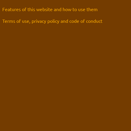
перевод
Хорошие, добрые картинки
(12)
интернеты
Blue in the shell
рецензия
Да
Features of this website and how to use them
фанарт
Grammar nazi
(3)
Предупреждений нет
Сборник вопросов месяца с 5 по 155
Новости
(6)
Goury
: (ﾉ◕ヮ◕)ﾉ*:･ﾟ✧ ❤️
Terms of use, privacy policy and code of conduct
Форум Slayers.RU
(12)
You must log in to vote
Золотые купоны были отправлены старым участникам
Grabz
: Я хз че такое "OPT аутентификация",
You can check the results in archive when
Эрнст памаги! Двухфакторная что ли?
the poll is closed
((╬ಠิ﹏ಠิ))
Grabz
: А что там с камь-юнити Слеерс-
Polls archive
параллель? Последний раз когда проверял у них
даже регистрация была закрыта. Нексса-джахады
Search for:
там всякие, Мордейны, Розевиры, где все эти
((╬ಠิ﹏ಠิ))
люди были 8 лет?
Grabz
: Похоже просто до Клавдифлёра
только-только дошли обновления днс записей
для этого домена, вроде заработало.
((╬ಠิ﹏ಠิ))
Grabz
: А потсчему сайт не открывается когда