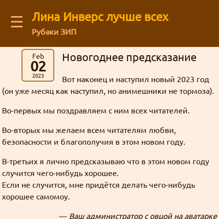
Лина Инверс лучше всех
☰
Рубаки ЗИП
Latest blog comments:
Recent visitors
Новогоднее предсказание
Feb
Аниме
(12)
Архив старого форума
You are not logged in
02
Message board
Можешь ли ты общаться с нами через
картинки
Рубаки
(55)
Mega Brand Kikaku от 15.03.2026 (Вопросы месяца №174)
Guests: 14
буквы
Зелгадис
рисунки
фанфик
манга
Log in
or
regirster
an account
2023
Кселлос
Вот наконец и наступил новый 2023 год
Джима
: На последний вопрос старичок
японский фанарт
Магия
(17)
Revolution
Мартина
Дискорд?
административное
Members: 0
Лина Инверс
(он уже месяц как наступил, но анимешники не тормоза).
Культура
(5)
Кандзака на удивление прямо ответил 😺
жизнь
Feedback form
форум
торжественно
География
(5)
интервью
ня
Во-первых мы поздравляем с ним всех читателей.
Ввиду некоторых политических
грустно
Mega Brand Kikaku от 03.11.2025 (Вопросы месяца №170)
Творчество
(71)
Рубаки
Goury
: (ﾉ◕ヮ◕)ﾉ*:･ﾟ✧ ❤️
действий, Дискорд может быть
About our authors
Фанфики
(63)
Во-вторых мы желаем всем читателям любви,
ненависть
блог
Переводы
(26)
недоступен в некоторых регионах. Мы
безопасности и благополучия в этом новом году.
ответы
сайт
Mega Brand Kikaku от 04.10.2025 (Вопросы месяца №169)
Сайт
(31)
история
хотим быть уверены в том что все
L-сама
боги
Store
Grabz
: Как раз недавно вспоминал на
В-третьих я лично предсказываю что в этом новом году
матчасть
Флуд
(3)
желающие смогут зайти в чат.
случится чего-нибудь хорошее.
анимефоруме про Аматэру, гы.
спам
линуксы
Жанр стёб
Всякие всякости
(30)
Кандзака
статья
Если не случится, мне придётся делать чего-нибудь
Ня, кавай
(3)
гостевая
Внезапно!
хорошее самомоу.
мазоку
Нет
Рецензии
(5)
Гаури
Луна Инверс
Nous_Magus : Это хорошие новости. Надеюсь,
кризис
опрос
открытки
мироздание
новости
Хорошие, добрые буквы
(38)
кавай
политота
Aliza
—
Ваш администратор с овцой на аватарке
что развитие будет продолжаться.