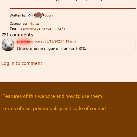
перевод
Хорошие, добрые картинки
(12)
интернеты
Blue in the shell
рецензия
Да
фанарт
Grammar nazi
(3)
Предупреждений нет
Сборник вопросов месяца с 5 по 155
Written by:
Goury
Новости
(6)
Goury
: (ﾉ◕ヮ◕)ﾉ*:･ﾟ✧ ❤️
Categories:
Флуд
Форум Slayers.RU
(12)
You must log in to vote
Tags:
административное
сайт
💬1 comments
Золотые купоны были отправлены старым участникам
Grabz
: Я хз че такое "OPT аутентификация",
arrenkae
wrote at 08/13/2023 4:18 a.m.:
You can check the results in archive when
Обязательно случится, инфа 100%
Эрнст памаги! Двухфакторная что ли?
the poll is closed
((╬ಠิ﹏ಠิ))
Log in to comment
Grabz
: А что там с камь-юнити Слеерс-
Polls archive
параллель? Последний раз когда проверял у них
даже регистрация была закрыта. Нексса-джахады
Search for:
там всякие, Мордейны, Розевиры, где все эти
((╬ಠิ﹏ಠิ))
Features of this website and how to use them
люди были 8 лет?
Grabz
: Похоже просто до Клавдифлёра
Terms of use, privacy policy and code of conduct
только-только дошли обновления днс записей
для этого домена, вроде заработало.
((╬ಠิ﹏ಠิ))
Grabz
: А потсчему сайт не открывается когда