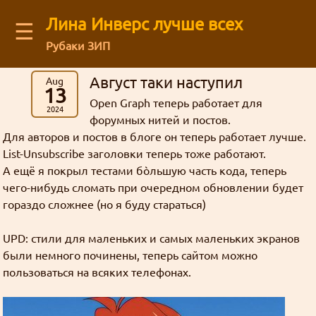
Лина Инверс лучше всех
☰
Рубаки ЗИП
Latest blog comments:
Recent visitors
Август таки наступил
Aug
Аниме
(12)
Архив старого форума
You are not logged in
13
Message board
Можешь ли ты общаться с нами через
картинки
Рубаки
(55)
Mega Brand Kikaku от 15.03.2026 (Вопросы месяца №174)
Guests: 52
Open Graph теперь работает для
буквы
Зелгадис
рисунки
фанфик
манга
Log in
or
regirster
an account
2024
Кселлос
Джима
: На последний вопрос старичок
японский фанарт
Магия
(17)
Revolution
Мартина
Дискорд?
форумных нитей и постов.
административное
Members: 0
Лина Инверс
Культура
(5)
Кандзака на удивление прямо ответил 😺
Для авторов и постов в блоге он теперь работает лучше.
жизнь
Feedback form
форум
торжественно
География
(5)
List-Unsubscribe заголовки теперь тоже работают.
интервью
ня
Ввиду некоторых политических
грустно
Mega Brand Kikaku от 03.11.2025 (Вопросы месяца №170)
Творчество
(71)
А ещё я покрыл тестами бòльшую часть кода, теперь
Рубаки
Goury
: (ﾉ◕ヮ◕)ﾉ*:･ﾟ✧ ❤️
действий, Дискорд может быть
About our authors
Фанфики
(63)
чего-нибудь сломать при очередном обновлении будет
ненависть
блог
Переводы
(26)
недоступен в некоторых регионах. Мы
гораздо сложнее (но я буду стараться)
ответы
сайт
Mega Brand Kikaku от 04.10.2025 (Вопросы месяца №169)
Сайт
(31)
история
хотим быть уверены в том что все
L-сама
боги
Store
Grabz
: Как раз недавно вспоминал на
матчасть
Флуд
(3)
UPD: стили для маленьких и самых маленьких экранов
желающие смогут зайти в чат.
анимефоруме про Аматэру, гы.
спам
линуксы
Жанр стёб
были немного починены, теперь сайтом можно
Всякие всякости
(30)
Кандзака
статья
пользоваться на всяких телефонах.
Ня, кавай
(3)
гостевая
Внезапно!
мазоку
Нет
Рецензии
(5)
Гаури
Луна Инверс
Nous_Magus : Это хорошие новости. Надеюсь,
кризис
опрос
открытки
мироздание
новости
Хорошие, добрые буквы
(38)
кавай
политота
Aliza
что развитие будет продолжаться.