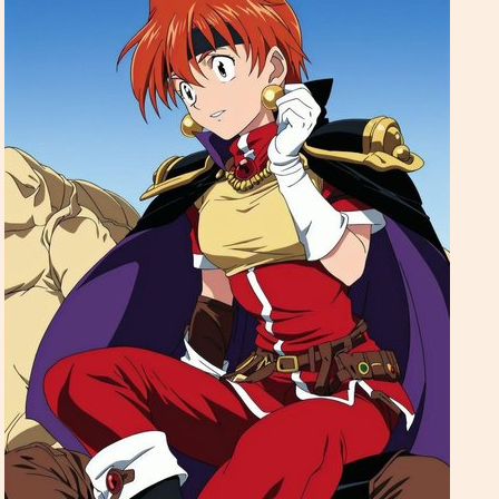
перевод
Хорошие, добрые картинки
(12)
интернеты
Blue in the shell
рецензия
Да
фанарт
Grammar nazi
(3)
Предупреждений нет
Сборник вопросов месяца с 5 по 155
Новости
(6)
Goury
: (ﾉ◕ヮ◕)ﾉ*:･ﾟ✧ ❤️
Форум Slayers.RU
(12)
You must log in to vote
Золотые купоны были отправлены старым участникам
Grabz
: Я хз че такое "OPT аутентификация",
You can check the results in archive when
Эрнст памаги! Двухфакторная что ли?
the poll is closed
((╬ಠิ﹏ಠิ))
Grabz
: А что там с камь-юнити Слеерс-
Polls archive
параллель? Последний раз когда проверял у них
даже регистрация была закрыта. Нексса-джахады
Search for:
там всякие, Мордейны, Розевиры, где все эти
((╬ಠิ﹏ಠิ))
люди были 8 лет?
Grabz
: Похоже просто до Клавдифлёра
только-только дошли обновления днс записей
для этого домена, вроде заработало.
((╬ಠิ﹏ಠิ))
Grabz
: А потсчему сайт не открывается когда