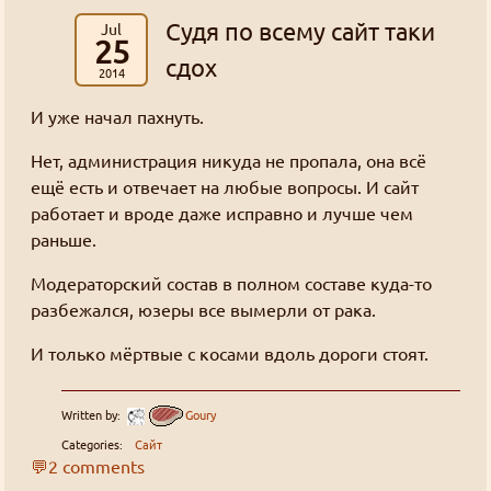
минимальный перевод. На момент написания
это сделать — пишите в обратную связь.
Судя по всему сайт таки
Jul
этого поста минимум равен шести.
Или ждите пока я соберусь.
25
Я соберусь, но других дел в последнее время
сдох
2014
Tl; dr: подтверждайте адрес почты и
навалилось очень много.
выпрашивайте золото на форуме или в блоге.
И уже начал пахнуть.
Или просто пишите чего-нибудь полезное.
А ещё можно вставлять картинки вот так:
Нет, администрация никуда не пропала, она всё
ещё есть и отвечает на любые вопросы. И сайт
работает и вроде даже исправно и лучше чем
раньше.
Модераторский состав в полном составе куда-то
разбежался, юзеры все вымерли от рака.
И только мёртвые с косами вдоль дороги стоят.
Written by:
Goury
Categories:
Сайт
💬2 comments