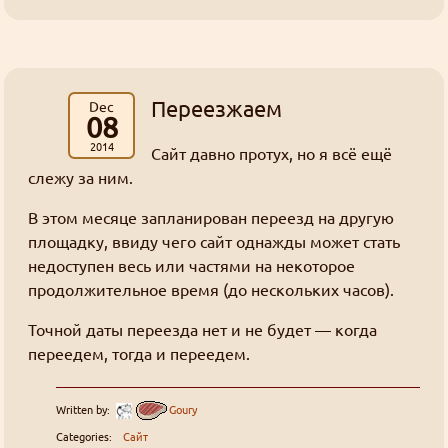
включен Cloudflare WARP?
Find
((╬ಠิ﹏ಠิ))
Goury
:
Переезжаем
Dec
https://slayers.zip/bb/feedback/view/957bbe10-
08
d41d-4e59-846f-1848412e14f2
2014
Сайт давно протух, но я всё ещё
Latest message board posts:
слежу за ним.
Нам нужно больше голосований
Goury
: Предлагайте ваши предложения
В этом месяце запланирован переезд на другую
площадку, ввиду чего сайт однажды может стать
Как добывать золото
недоступен весь или частями на некоторое
Goury
: У меня нет такой уверенности.
продолжительное время (до нескольких часов).
На фоне того что там творится, не факт что я
Точной даты переезда нет и не будет — когда
смогу продлить регистрацию домена.
переедем, тогда и переедем.
Так что, скорее всего, останется только
слеерсзипа.
Written by:
Goury
Как добывать золото
Grabz
:
А слеерсра рано или поздно закончится, к
Categories:
Сайт