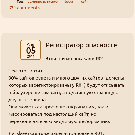
Tags:
административное
форум
сайт
сожалению.
Дискорд всё, тг всё, вк всё. Останется только
один
💬2 comments
слеерсра, инфа 100%.
Как добывать золото
Джима
: "I'll put that to good use." xD
Регистратор опасносте
Aug
05
Как добывать золото
Джима
: Кто знает, хватит ли здесь людей и
2014
Этой ночью похакали R01
материалов что бы оно заработало, но
эксперимент интересный
Чем это грозит:
90% сайтов рунета и много других сайтов (домены
Картинки неудобно сделаны
которых зарегистрированы у R01) будут открывать
Grabz
: Спасибо, поставил 2048.
в браузере не сам сайт, а подставную страницу с
Жалко тема значения "0" не раскрыта. (^_^)
другого сервера.
Она может как просто не открываться, так и
Как добывать золото
маскироваться под настоящий сайт, но
Goury
: Во-первых сделал немного проще,
перехватывать всю вводимую информацию.
теперь для активации купонов защищать аккаунт
Да, slayers.ru тоже зарегистрирован у R01.
вторым фактором не требуется.