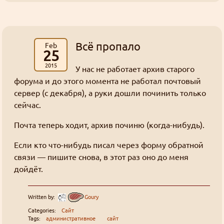
перевод
Хорошие, добрые картинки
(12)
интернеты
Blue in the shell
рецензия
Да
фанарт
Grammar nazi
(3)
Предупреждений нет
Сборник вопросов месяца с 5 по 155
Новости
(6)
Goury
: (ﾉ◕ヮ◕)ﾉ*:･ﾟ✧ ❤️
Форум Slayers.RU
(12)
You must log in to vote
Всё пропало
Feb
25
Золотые купоны были отправлены старым участникам
2015
Grabz
: Я хз че такое "OPT аутентификация",
У нас не работает архив старого
You can check the results in archive when
форума и до этого момента не работал почтовый
Эрнст памаги! Двухфакторная что ли?
the poll is closed
сервер (с декабря), а руки дошли починить только
((╬ಠิ﹏ಠิ))
сейчас.
Grabz
: А что там с камь-юнити Слеерс-
Polls archive
Почта теперь ходит, архив починю (когда-нибудь).
параллель? Последний раз когда проверял у них
даже регистрация была закрыта. Нексса-джахады
Search for:
Если кто что-нибудь писал через форму обратной
там всякие, Мордейны, Розевиры, где все эти
((╬ಠิ﹏ಠิ))
связи — пишите снова, в этот раз оно до меня
люди были 8 лет?
Grabz
: Похоже просто до Клавдифлёра
дойдёт.
только-только дошли обновления днс записей
для этого домена, вроде заработало.
Written by:
Goury
((╬ಠิ﹏ಠิ))
Categories:
Сайт
Grabz
: А потсчему сайт не открывается когда
Tags:
административное
сайт