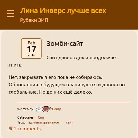
Лина Инверс лучше всех
☰
Рубаки ЗИП
Latest blog comments:
Recent visitors
Аниме
(12)
Архив старого форума
You are not logged in
Message board
Зомби-сайт
Можешь ли ты общаться с нами через
картинки
Feb
Рубаки
(55)
Mega Brand Kikaku от 15.03.2026 (Вопросы месяца №174)
Guests: 24
буквы
Зелгадис
рисунки
фанфик
манга
Log in
or
regirster
an account
17
Кселлос
Джима
: На последний вопрос старичок
японский фанарт
Магия
(17)
Revolution
Мартина
Дискорд?
административное
Members: 0
2016
Лина Инверс
Сайт давно сдох и продолжает
Культура
(5)
Кандзака на удивление прямо ответил 😺
жизнь
Feedback form
форум
торжественно
гнить.
География
(5)
интервью
ня
Ввиду некоторых политических
грустно
Mega Brand Kikaku от 03.11.2025 (Вопросы месяца №170)
Творчество
(71)
Рубаки
Нет, закрывать я его пока не собираюсь.
Goury
: (ﾉ◕ヮ◕)ﾉ*:･ﾟ✧ ❤️
действий, Дискорд может быть
About our authors
Фанфики
(63)
ненависть
Обновления в будущем планируются и довольно
блог
Переводы
(26)
недоступен в некоторых регионах. Мы
глобальные. Но до них ещё далеко.
ответы
сайт
Mega Brand Kikaku от 04.10.2025 (Вопросы месяца №169)
Сайт
(31)
история
хотим быть уверены в том что все
L-сама
боги
Store
Grabz
: Как раз недавно вспоминал на
матчасть
Флуд
(3)
желающие смогут зайти в чат.
анимефоруме про Аматэру, гы.
Written by:
Goury
спам
линуксы
Жанр стёб
Всякие всякости
(30)
Кандзака
статья
Categories:
Сайт
Ня, кавай
(3)
гостевая
Внезапно!
Tags:
административное
сайт
мазоку
Нет
Рецензии
(5)
💬1 comments
Гаури
Луна Инверс
Nous_Magus : Это хорошие новости. Надеюсь,
кризис
опрос
открытки
мироздание
новости
Хорошие, добрые буквы
(38)
кавай
политота
Aliza
что развитие будет продолжаться.