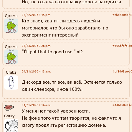
Но, т.к. ссылка на отправку золота находится
только в профиле или под постами в блоге,
надо или открыть профиль или постить посты
03/22/2026 9:45 p.m.
#abd430ab-49
Джима
Кто знает, хватит ли здесь людей и
в блог.
материалов что бы оно заработало, но
Технически отправить золото можно и без
эксперимент интересный
этого, но это сложнее и вряд ли многие
обладатели золота будут этим заниматься.
03/23/2026 3:26 p.m.
#105bfdf6-30
Джима
"I'll put that to good use." xD
В-четвёртых, чтобы отправлять золото, нужно
чтобы у тебя было достаточно золота на
минимальный перевод. На момент написания
04/21/2026 4:13 a.m.
#bf8463ae-d
Grabz
этого поста минимум равен шести.
Дискорд всё, тг всё, вк всё. Останется только
один
слеерсра, инфа 100%.
Tl; dr: подтверждайте адрес почты и
выпрашивайте золото на форуме или в блоге.
04/21/2026 9:16 a.m.
#44b0a0c0-6
Или просто пишите чего-нибудь полезное.
У меня нет такой уверенности.
Goury
На фоне того что там творится, не факт что я
смогу продлить регистрацию домена.