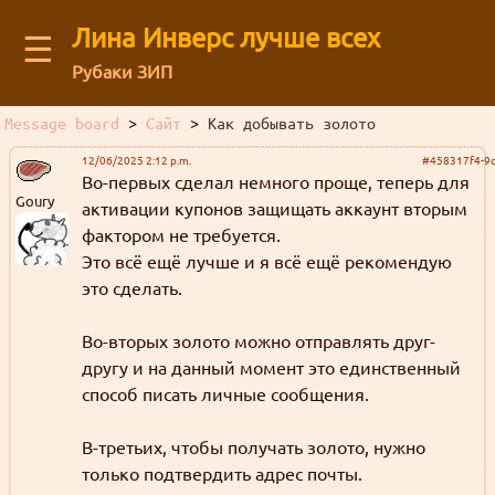
Лина Инверс лучше всех
☰
Рубаки ЗИП
Search in this thread:
Recent visitors
Message board
>
Сайт
>
Как добывать золото
Архив старого форума
You are not logged in
Message board
Guests: 54
12/06/2025 2:12 p.m.
#458317f4-9
Log in
or
regirster
an account
Во-первых сделал немного проще, теперь для
Members: 0
Goury
активации купонов защищать аккаунт вторым
Feedback form
фактором не требуется.
Это всё ещё лучше и я всё ещё рекомендую
About our authors
это сделать.
Во-вторых золото можно отправлять друг-
Find messages
Store
другу и на данный момент это единственный
способ писать личные сообщения.
В-третьих, чтобы получать золото, нужно
только подтвердить адрес почты.